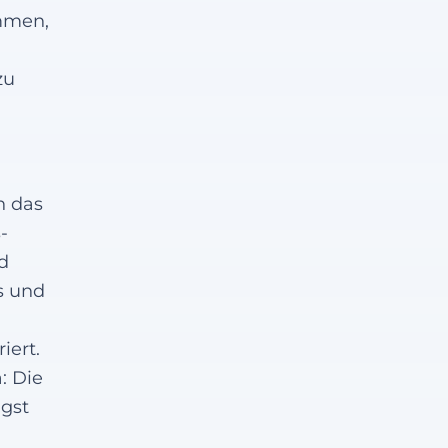
immen,
zu
h das
-
d
s und
iert.
: Die
ngst