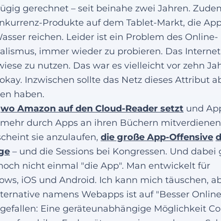
ügig gerechnet – seit beinahe zwei Jahren. Zude
nkurrenz-Produkte auf dem Tablet-Markt, die App
asser reichen. Leider ist ein Problem des Online-
alismus, immer wieder zu probieren. Das Internet
wiese zu nutzen. Das war es vielleicht vor zehn Ja
okay. Inzwischen sollte das Netz dieses Attribut a
ren haben.
,
wo Amazon auf den Cloud-Reader setzt
und Ap
 mehr durch Apps an ihren Büchern mitverdienen 
 scheint sie anzulaufen,
die große App-Offensive
d
ge
– und die Sessions bei Kongressen. Und dabei 
 noch nicht einmal "die App". Man entwickelt für
ws, iOS und Android. Ich kann mich täuschen, a
lternative namens Webapps ist auf "Besser Online
 gefallen: Eine geräteunabhängige Möglichkeit C