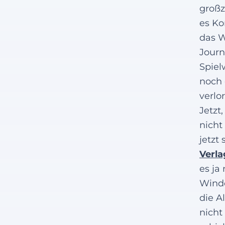
großz
es Ko
das W
Journ
Spiel
noch 
verlo
Jetzt
nicht
jetzt
Verla
es ja
Windo
die A
nicht