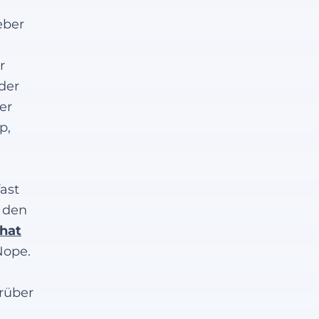
eber
r
der
er
p,
ast
i den
hat
Nope.
arüber