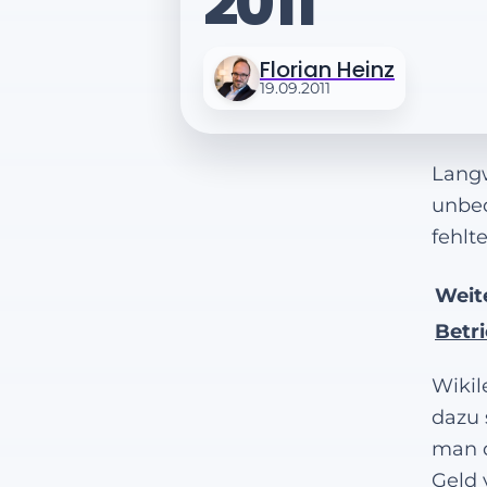
2011
Florian Heinz
19.09.2011
Langw
unbed
fehlt
Weite
Betr
Wikil
dazu 
man d
Geld 