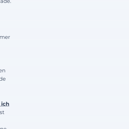
hade.
lmer
en
ide
 ich
st
ine