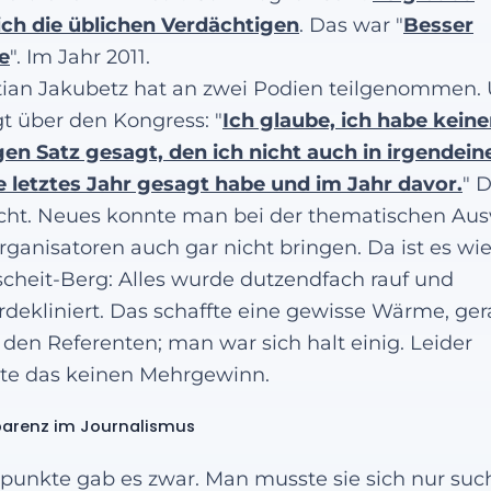
ch die üblichen Verdächtigen
. Das war "
Besser
e
". Im Jahr 2011.
tian Jakubetz hat an zwei Podien teilgenommen.
gt über den Kongress: "
Ich glaube, ich habe kein
gen Satz gesagt, den ich nicht auch in irgendein
 letztes Jahr gesagt habe und im Jahr davor.
" 
cht. Neues konnte man bei der thematischen Au
rganisatoren auch gar nicht bringen. Da ist es wi
heit-Berg: Alles wurde dutzendfach rauf und
rdekliniert. Das schaffte eine gewisse Wärme, ge
 den Referenten; man war sich halt einig. Leider
te das keinen Mehrgewinn.
arenz im Journalismus
punkte gab es zwar. Man musste sie sich nur suc