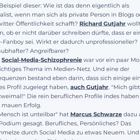
eispiel dieser: Wie ist das denn eigentlich als
alist, wenn man sich als private Person in Blogs o
witter Öffentlichkeit schafft?
Richard Gutjahr
woll
n, ob er nicht darüber schreiben dürfte, dass er ei
-Fanboy sei. Wirkt er dadurch unprofessioneller?
ubhafter? Angreifbarer?
e
Social-Media-Schizophrenie
war vor ein paar M
ichtiges Thema im Medien-Netz. Und eine der
quenzen bestand eben darin, dass sich einige ei
es Profil zugelegt haben,
auch Gutjahr
. "Mich gibt
 zweimal!" Die rein beruflichen Profile indes haben
 mauen Erfolg.
Mensch ist unteilbar" hat
Marcus Schwarze
dazu 
odium gesagt. Berufliches, Persönliches? Das
hmelze durch Social Media zu etwas Neuem. Und