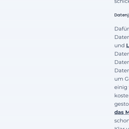
schic
Daten
Dafür
Daten
und
Daten
Daten
Daten
um Ge
einig
koste
gesto
das M
schon
Klar 