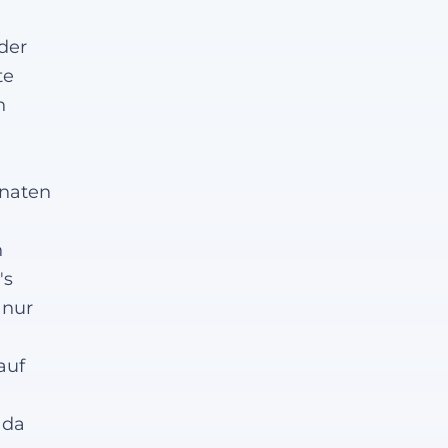
der
te
n
onaten
n
's
 nur
auf
 da