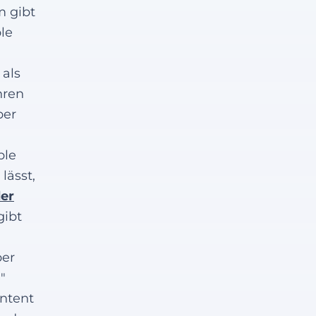
m gibt
le
 als
hren
ber
ple
lässt,
er
gibt
ber
"
ontent