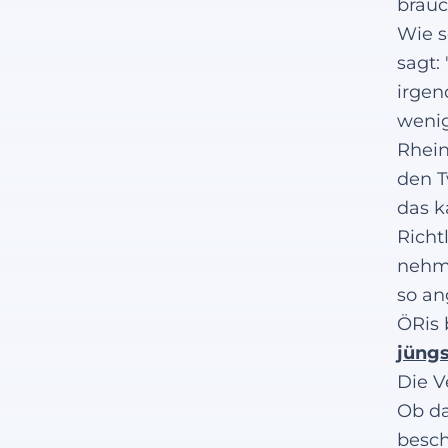
brauc
Wie s
sagt:
irgen
wenig
Rhein
den T
das k
Richt
nehme
so an
ÖRis 
jüngs
Die V
Ob da
besch