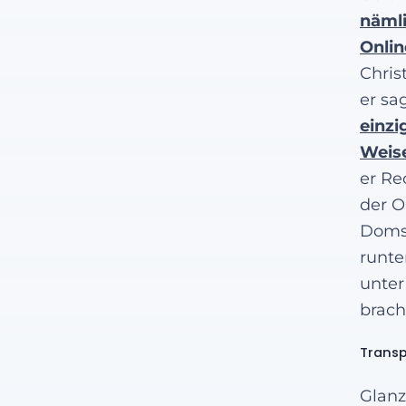
nämli
Onlin
Chris
er sa
einzi
Weise
er Re
der O
Domsc
runte
unter
brach
Transp
Glanz