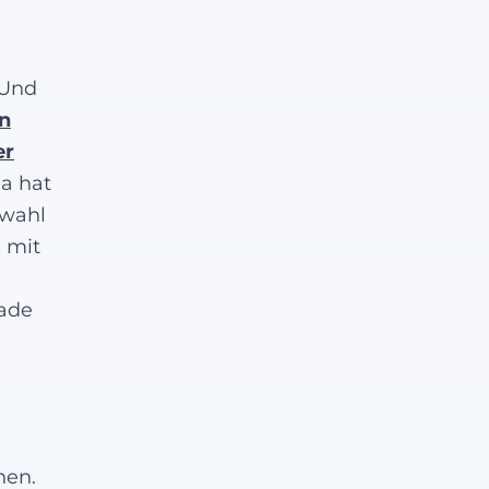
 Und
en
er
Da hat
swahl
e mit
rade
hen.