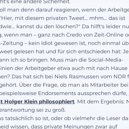
ht's eine andere Sicherheit.
oll man denn darauf reagieren, wenn der Arbeitg
 "Hier, mit diesem privaten Tweet... mhm... das ist
dwie... kannst du den löschen?" Da hilft's leider nu
, wenn man – ganz nach Credo von Zeit-Online o
-Zeitung – kein Idiot gewesen ist, noch einmal üb
weet gelesen hat und für sich entschieden hat: Je
ann ich so bringen. Muss man die Social-Media-
linien der Arbeitgeber etwa auch mit nach Hause
n? Das hat sich bei Niels Rasmussen vom NDR f
gehört. Über die Frage, ob man als Mitarbeiter be
beispielsweise Endorsements aussprechen dürfe,
t Holger Klein philosophiert
. Mit dem Ergebnis: 
erantwortung sei zu groß.
s tatsächlich so ist, oder ob vielmehr die Leser d
eid wissen, dass private Meinungen zwar auf