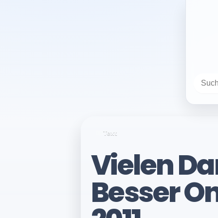
Text
Vielen Da
Besser On