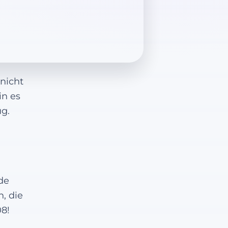
nicht
in es
ug.
de
, die
8!