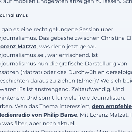
k auf mobilen Endgeräten anzeigen zu lassen. Sc
journalismus
 gab es eine recht gelungene Session über
journalismus. Das gebashe zwischen Christina E
Lorenz Matzat
, was denn jetzt genau
journalismus sei, war erfrischend. Ist
journalismus nun die grafische Darstellung von
sätzen (Matzat) oder das Durchwühlen derselbig
schichten daraus zu ziehen (Elmer)? Wo sich be
 waren: Es ist anstrengend. Zeitaufwendig. Und
nintensiv. Und somit für viele freie Journalisten:
rben. Wen das Thema interessiert,
dem empfehle
edienradio von Philip Banse
. Mit Lorenz Matzat. I
 was älter, aber noch aktuell.
verstehe ich die Organisatoren auch: Man wollte e