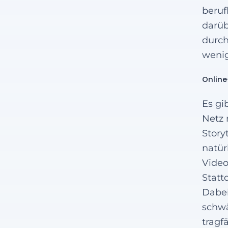
beruf
darüb
durch
wenig
Online
Es gi
Netz 
Story
natür
Video
Statt
Dabei
schwä
tragf