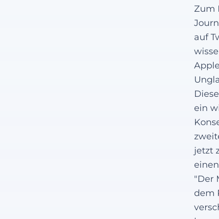
Zum B
Journ
auf T
wisse
Apple
Ungla
Dies
ein w
Konse
zweit
jetzt
einen
"Der 
dem P
versc