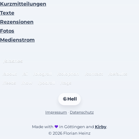
Kurzmitteilungen
Texte
Rezensionen
Fotos
Medienstrom
/slashes
/about
/ai
/blogroll
/colophon
/contact
/defaults
/feeds
/now
/podroll
/tags
Hell
Impressum
·
Datenschutz
Made with
♥
in Göttingen and
Kirby
.
© 2026 Florian Heinz