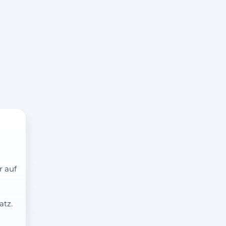
r auf
atz.