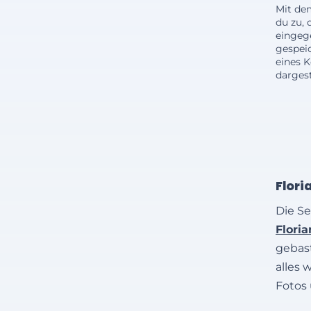
Mit de
du zu, 
eingeg
gespei
eines 
dargest
Flori
Die Se
Flori
gebast
alles 
Fotos