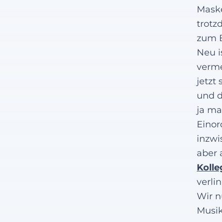
Maske
trotz
zum B
Neu i
verme
jetzt
und d
ja ma
Einor
inzwi
aber 
Kolle
verlin
Wir n
Musik