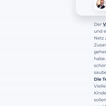
Der
V
und e
Netz 
Zusam
gehen
habe.
schön
saube
Die T
Viell
Kinde
solle