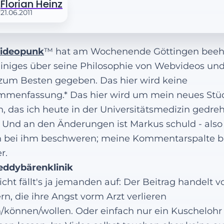
Florian Heinz
21.06.2011
ideopunk
™ hat am Wochenende Göttingen beeh
iniges über seine Philosophie von Webvideos un
zum Besten gegeben. Das hier wird keine
menfassung.* Das hier wird um mein neues Stü
, das ich heute in der Universitätsmedizin gedreh
 Und an den Änderungen ist Markus schuld - also
 bei ihm beschweren; meine Kommentarspalte bl
r.
eddybärenklinik
eicht fällt's ja jemanden auf: Der Beitrag handelt v
rn, die ihre Angst vorm Arzt verlieren
n/können/wollen. Oder einfach nur ein Kuschelohr