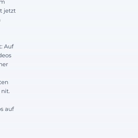
um
 jetzt
h
: Auf
deos
mer
ten
nit.
s auf