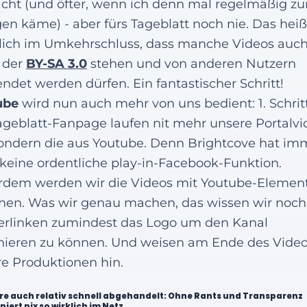
ht (und öfter, wenn ich denn mal regelmäßig z
en käme) - aber fürs Tageblatt noch nie. Das heißt
lich im Umkehrschluss, dass manche Videos auc
 der
BY-SA 3.0
stehen und von anderen Nutzern
ndet werden dürfen. Ein fantastischer Schritt!
ube
wird nun auch mehr von uns bedient: 1. Schritt
ageblatt-Fanpage laufen nit mehr unsere Portalvi
sondern die aus Youtube. Denn Brightcove hat im
keine ordentliche play-in-Facebook-Funktion.
dem werden wir die Videos mit Youtube-Elemen
hen. Was wir genau machen, das wissen wir noch 
erlinken zumindest das Logo um den Kanal
ieren zu können. Und weisen am Ende des Video
e Produktionen hin.
äre auch relativ schnell abgehandelt: Ohne Rants und Transparenz
iert nix so wirklich im Netz.