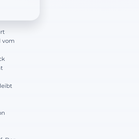
rt
d vom
ck
t
eibt
on