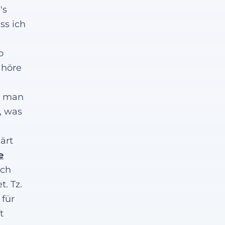
's
ss ich
o
 höre
ss man
, was
ärt
e
Ich
t. Tz.
 für
t