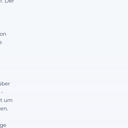
f. Der
von
e
über
 -
st um
ten.
ige