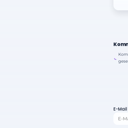
Komm
Kom
gesen
E-Mail