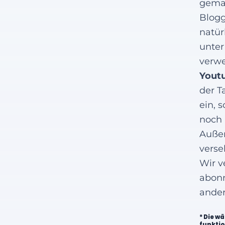
gemac
Blogg
natür
unter
verwe
Yout
der T
ein, 
noch 
Außer
verse
Wir v
abonn
ander
* Die w
funktion