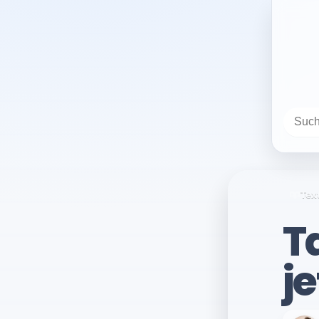
Tex
T
je