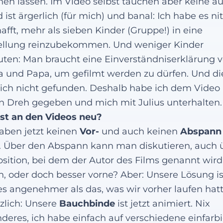
en lassen. Im Video selbst tauchen aber keine au
 ist ärgerlich (für mich) und banal: Ich habe es nit
afft, mehr als sieben Kinder (Gruppe!) in eine
ellung reinzubekommen. Und weniger Kinder
ten: Man braucht eine Einverständniserklärung 
und Papa, um gefilmt werden zu dürfen. Und di
ich nicht gefunden. Deshalb habe ich dem Video
n Dreh gegeben und mich mit Julius unterhalten.
st an den Videos neu?
aben jetzt keinen
Vor-
und auch keinen
Abspann
 Über den Abspann kann man diskutieren, auch 
osition, bei dem der Autor des Films genannt wird
n, oder doch besser vorne? Aber: Unsere Lösung i
es angenehmer als das, was wir vorher laufen hat
zlich: Unsere
Bauchbinde
ist jetzt animiert. Nix
deres, ich habe einfach auf verschiedene einfarb