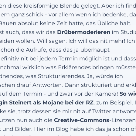
n diese kreisförmige Blende gelegt. Aber ich find
dem ganz schick - vor allem wenn ich bedenke, da
auen absolut keine Zeit hatte, das Übliche halt.
st auch, dass wir das
Drübermoderieren
im Studi
iden wollen. Will sagen: Ich will das nit mehr! Ich
 schon die Aufrufe, dass das ja überhaupt
efinitiv nit bei jedem Termin möglich ist und da
nchmal wirklich was Erklärendes bringen müsste
dnendes, was Strukturierendes. Ja, würde ich
schen drauf Antworten. Dann strukturiert und erkl
auf dem Termin - und zwar vor der Kamera!
So wi
gin Steinert als Mojane bei der RZ
, zum Beispiel. 
ke sie, trotz dessen sie mir nit auf Twitter antworte
utzen nun auch die
Creative-Commons
-Lizenzen
 und Bilder. Hier im Blog habe ich das ja schon of