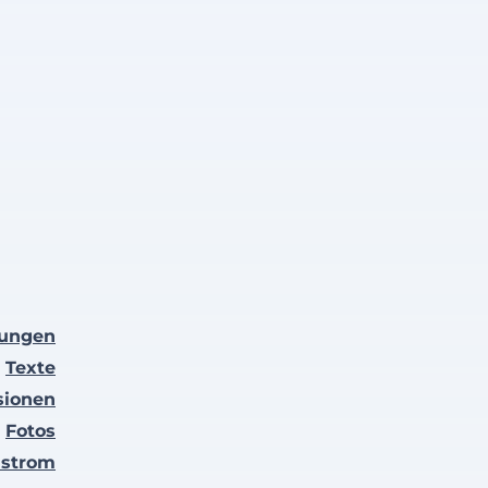
lungen
Texte
sionen
Fotos
nstrom