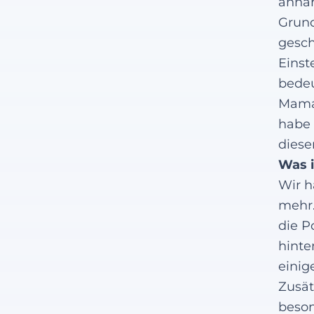
annäh
Grund
gesch
Einst
bedeu
Mama 
habe 
diese
Was i
Wir h
mehr.
die P
hinte
einig
Zusät
beson