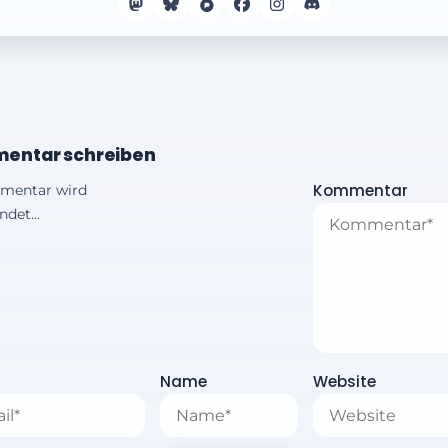
entar schreiben
Kommentar
mentar wird
det...
Name
Website