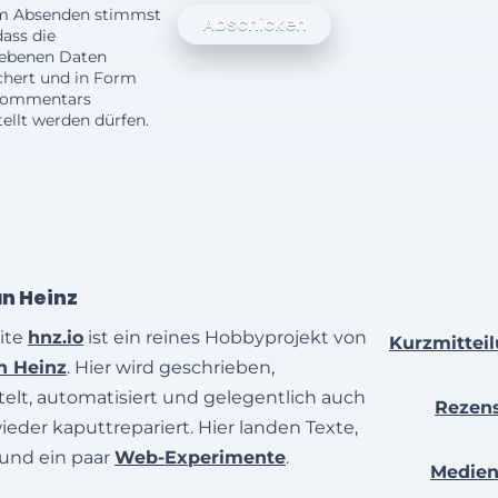
m Absenden stimmst
dass die
ebenen Daten
chert und in Form
Kommentars
ellt werden dürfen.
an Heinz
ite
hnz.io
ist ein reines Hobbyprojekt von
Kurzmittei
an Heinz
. Hier wird geschrieben,
elt, automatisiert und gelegentlich auch
Rezen
wieder kaputtrepariert. Hier landen Texte,
 und ein paar
Web-Experimente
.
Medie