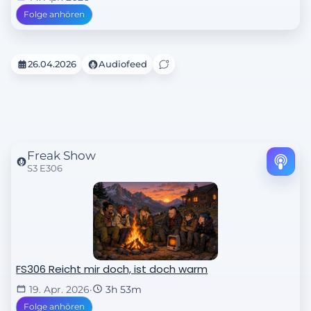
Folge anhören
26.04.2026
Audiofeed
Freak Show
S3 E306
FS306 Reicht mir doch, ist doch warm
19. Apr. 2026
·
3h 53m
Folge anhören