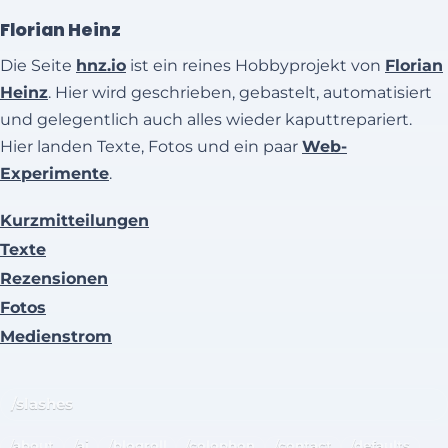
Florian Heinz
Die Seite
hnz.io
ist ein reines Hobbyprojekt von
Florian
Heinz
. Hier wird geschrieben, gebastelt, automatisiert
und gelegentlich auch alles wieder kaputtrepariert.
Hier landen Texte, Fotos und ein paar
Web-
Experimente
.
Kurzmitteilungen
Texte
Rezensionen
Fotos
Medienstrom
/slashes
/about
/ai
/blogroll
/colophon
/contact
/defaults