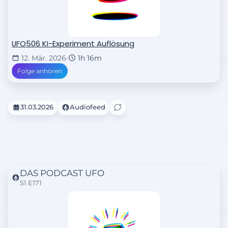
UFO506 KI-Experiment Auflösung
12. Mär. 2026
·
1h 16m
Folge anhören
31.03.2026
Audiofeed
DAS PODCAST UFO
S1 E171