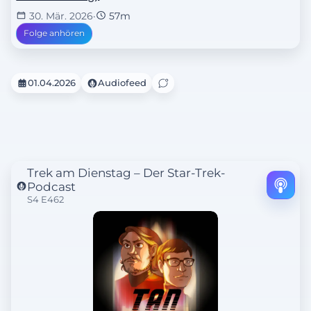
30. Mär. 2026
·
57m
Folge anhören
01.04.2026
Audiofeed
Trek am Dienstag – Der Star-Trek-
Podcast
S4 E462