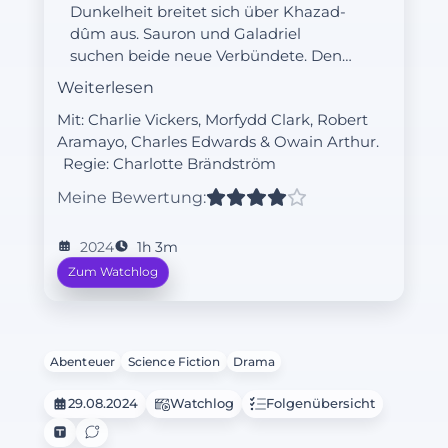
Dunkelheit breitet sich über Khazad-
dûm aus. Sauron und Galadriel
suchen beide neue Verbündete. Den
Fremden und die Harfüße erwarten
Weiterlesen
zunehmende Bedrohungen.
Mit: Charlie Vickers, Morfydd Clark, Robert
Aramayo, Charles Edwards & Owain Arthur.
Regie:
Charlotte Brändström
Meine Bewertung:
2024
1h 3m
Zum Watchlog
Abenteuer
Science Fiction
Drama
29.08.2024
Watchlog
Folgenübersicht