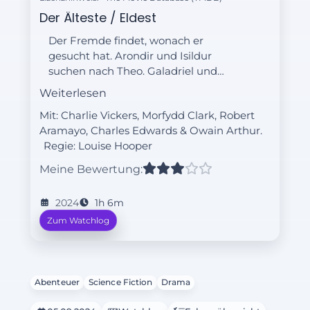
Der Älteste / Eldest
Der Fremde findet, wonach er
gesucht hat. Arondir und Isildur
suchen nach Theo. Galadriel und
Elrond tappen in eine Falle.
Weiterlesen
Mit: Charlie Vickers, Morfydd Clark, Robert
Aramayo, Charles Edwards & Owain Arthur.
Regie:
Louise Hooper
Meine Bewertung:
2024
1h 6m
Zum Watchlog
Abenteuer
Science Fiction
Drama