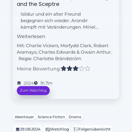
and the Sceptre
Isildur und ein alter Freund
begegnen sich wieder. Arondir
kämpft mit Veränderungen. Míriel
sieht sich mit wachsendem
Weiterlesen
Widerstand konfrontiert. Annatar
Mit: Charlie Vickers, Morfydd Clark, Robert
berät Celebrimbor.
Aramayo, Charles Edwards & Owain Arthur.
Regie:
Charlotte Brändström
Meine Bewertung:
2024
1h 7m
Zum Watchlog
Abenteuer
Science Fiction
Drama
29.08.2024
Watchlog
Folgenübersicht