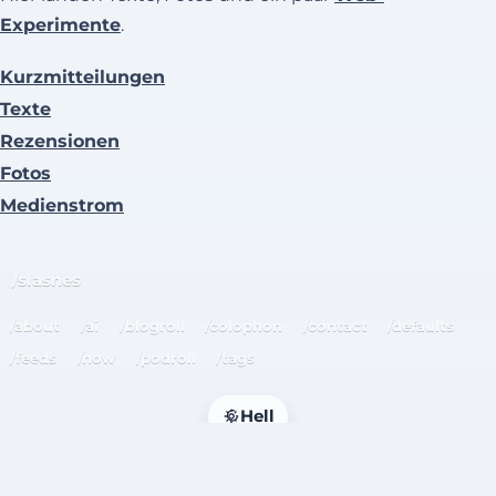
Experimente
.
Kurzmitteilungen
Texte
Rezensionen
Fotos
Medienstrom
/slashes
/about
/ai
/blogroll
/colophon
/contact
/defaults
/feeds
/now
/podroll
/tags
Hell
Impressum
·
Datenschutz