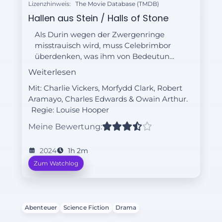
Lizenzhinweis:
The Movie Database (TMDB)
Hallen aus Stein / Halls of Stone
Als Durin wegen der Zwergenringe
misstrauisch wird, muss Celebrimbor
überdenken, was ihm von Bedeutung
ist. Inmitten von Númenors
Weiterlesen
politischem Wandel, sucht Elendil
Mit: Charlie Vickers, Morfydd Clark, Robert
neue Hoffnung.
Aramayo, Charles Edwards & Owain Arthur.
Regie:
Louise Hooper
Meine Bewertung:
2024
1h 2m
Zum Watchlog
Abenteuer
Science Fiction
Drama