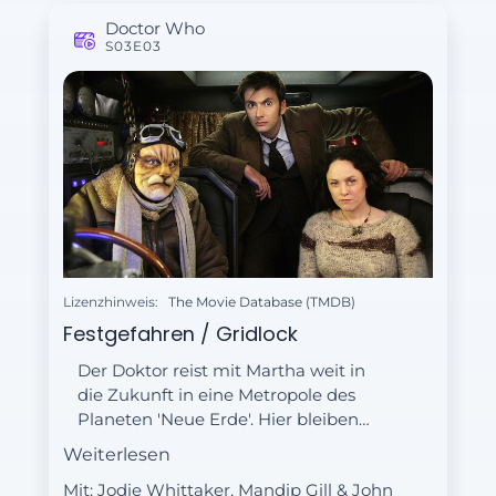
Doctor Who
S03E03
Lizenzhinweis:
The Movie Database (TMDB)
Festgefahren / Gridlock
Der Doktor reist mit Martha weit in
die Zukunft in eine Metropole des
Planeten 'Neue Erde'. Hier bleiben
beide auf einer Autobahn stecken.
Weiterlesen
Die ist so überfüllt, dass man
Mit: Jodie Whittaker, Mandip Gill & John
monatelang benötigen würde, um