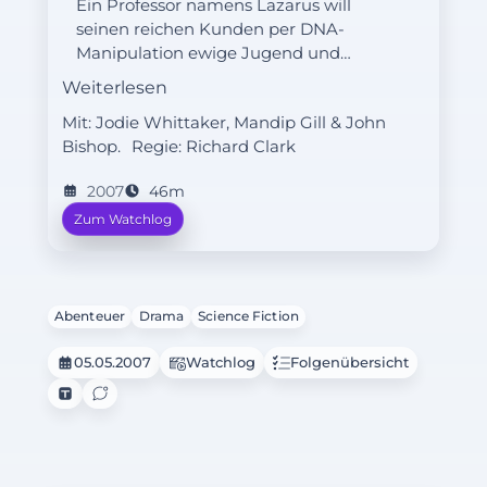
Ein Professor namens Lazarus will
seinen reichen Kunden per DNA-
Manipulation ewige Jugend und
Schönheit verschaffen. Auch die
Weiterlesen
Familie von Martha ist in seine Fänge
Mit: Jodie Whittaker, Mandip Gill & John
geraten. Doch bei der genetischen
Bishop.
Regie:
Richard Clark
Manipulation kommt es zur
Katastrophe und Lazarus verwandelt
2007
46m
sich in ein blutrünstiges Monster.
Zum Watchlog
Können der Doc und Martha den
monströsen Professor noch
aufhalten?
Abenteuer
Drama
Science Fiction
05.05.2007
Watchlog
Folgenübersicht