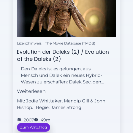
Lizenzhinweis:
The Movie Database (TMDB)
Evolution der Daleks (2) / Evolution
of the Daleks (2)
Den Daleks ist es gelungen, aus
Mensch und Dalek ein neues Hybrid-
Wesen zu erschaffen: Dalek Sec, den
menschlichen Dalek. Er verfügt
Weiterlesen
gleichermaßen über die enorme
Mit: Jodie Whittaker, Mandip Gill & John
Intelligenz eines Daleks und über
Bishop.
Regie:
James Strong
menschliche Emotionen. Während
Martha auf dem Empire State
2007
49m
Building um ihr Leben kämpfen
Zum Watchlog
muss, geht der Doktor eine