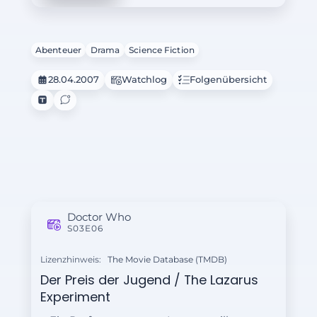
schwierige Allianz ein, um die
Geschichte der Daleks für immer zu
ändern.
Abenteuer
Drama
Science Fiction
28.04.2007
Watchlog
Folgenübersicht
Doctor Who
S03E06
Lizenzhinweis:
The Movie Database (TMDB)
Der Preis der Jugend / The Lazarus
Experiment