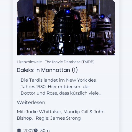
Lizenzhinweis:
The Movie Database (TMDB)
Daleks in Manhattan (1)
Die Tardis landet im New York des
Jahres 1930. Hier entdecken der
Doctor und Rose, dass kürzlich viele
Menschen einfach auf offener Straße
Weiterlesen
verschwunden sind. Schnell ist klar,
Mit: Jodie Whittaker, Mandip Gill & John
dass alte Feinde des Doktors dafür
Bishop.
Regie:
James Strong
verantwortlich sind: die Daleks! Denn
sie verfolgen einen teuflischen Plan:
2007
50m
Aus menschlichen Genen und Dalek-