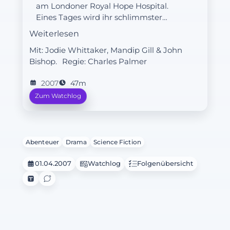
am Londoner Royal Hope Hospital.
Eines Tages wird ihr schlimmster
Albtraum wahr: das komplette
Weiterlesen
Krankenhaus wird plötzlich zum
Mit: Jodie Whittaker, Mandip Gill & John
Mond gebeamt. Das Ganze entpuppt
Bishop.
Regie:
Charles Palmer
sich als Vorsichtsmaßnahme der
Alien-Vampire, die sich im
2007
47m
Krankenhaus eingenistet haben, als
Zum Watchlog
sie isoliert werden sollen. Hilfe beim
Kampf gegen die Blutsauger
bekommt Martha Jones von einem
mysteriösen Doktor. Ob sie dem Doc
wirklich vertrauen kann?
Abenteuer
Drama
Science Fiction
01.04.2007
Watchlog
Folgenübersicht