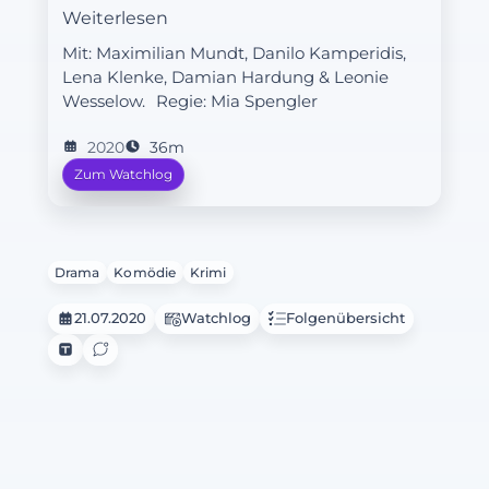
Entscheidung trotz seines mulmigen
Weiterlesen
Gefühls den Zulieferern mitteilen.
Mit: Maximilian Mundt, Danilo Kamperidis,
Lena Klenke, Damian Hardung & Leonie
Wesselow.
Regie:
Mia Spengler
2020
36m
Zum Watchlog
Drama
Komödie
Krimi
21.07.2020
Watchlog
Folgenübersicht