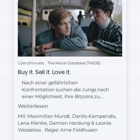
Lizenzhinweis:
The Movie Database (TMDB)
Buy It. Sell It. Love It.
Nach einer gefährlichen
Konfrontation suchen die Jungs nach
einer Möglichkeit, ihre Bitcoins zu
Barem zu machen. Moritz wird von
Weiterlesen
seinen vielen Lügen allmählich
Mit: Maximilian Mundt, Danilo Kamperidis,
eingeholt.
Lena Klenke, Damian Hardung & Leonie
Wesselow.
Regie:
Arne Feldhusen