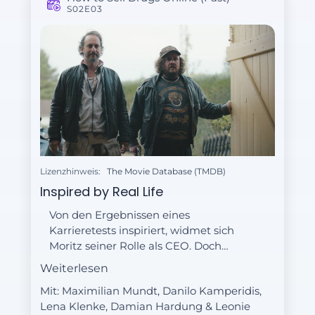
S02E03
Lizenzhinweis:
The Movie Database (TMDB)
Inspired by Real Life
Von den Ergebnissen eines
Karrieretests inspiriert, widmet sich
Moritz seiner Rolle als CEO. Doch
Lennys Vorschlag, Kira ins Team
Weiterlesen
aufzunehmen, bringt ihn aus der
Mit: Maximilian Mundt, Danilo Kamperidis,
Fassung.
Lena Klenke, Damian Hardung & Leonie