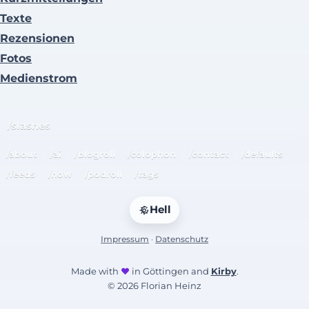
Texte
Rezensionen
Fotos
Medienstrom
/slashes
/about
/ai
/blogroll
/colophon
/contact
/defaults
/feeds
/now
/podroll
/tags
Hell
Impressum
·
Datenschutz
Made with
♥
in Göttingen and
Kirby
.
© 2026 Florian Heinz