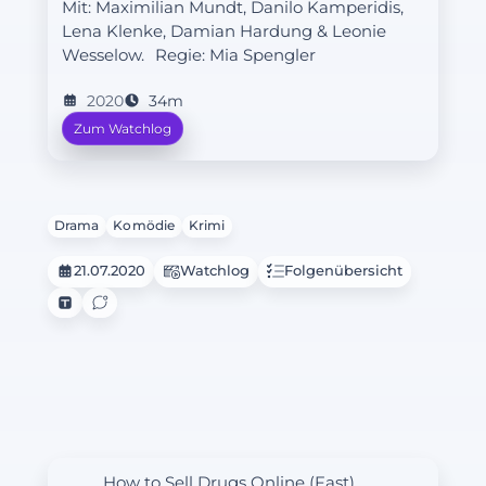
Mit: Maximilian Mundt, Danilo Kamperidis,
Lena Klenke, Damian Hardung & Leonie
Wesselow.
Regie:
Mia Spengler
2020
34m
Zum Watchlog
Drama
Komödie
Krimi
21.07.2020
Watchlog
Folgenübersicht
How to Sell Drugs Online (Fast)