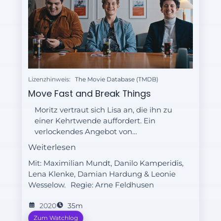
Lizenzhinweis:
The Movie Database (TMDB)
Move Fast and Break Things
Moritz vertraut sich Lisa an, die ihn zu
einer Kehrtwende auffordert. Ein
verlockendes Angebot von
Goodtimes stellt seine Loyalität
Weiterlesen
gegenüber Lenny und Dan auf die
Mit: Maximilian Mundt, Danilo Kamperidis,
Probe.
Lena Klenke, Damian Hardung & Leonie
Wesselow.
Regie:
Arne Feldhusen
2020
35m
Zum Watchlog