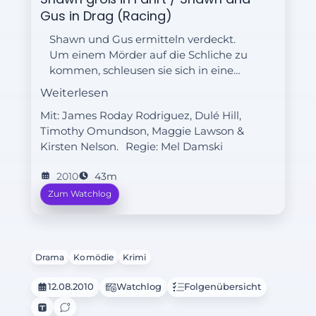
Gus in Drag (Racing)
Shawn und Gus ermitteln verdeckt.
Um einem Mörder auf die Schliche zu
kommen, schleusen sie sich in eine
Autoschieberbande ein.
Weiterlesen
Mit: James Roday Rodriguez, Dulé Hill,
Timothy Omundson, Maggie Lawson &
Kirsten Nelson.
Regie:
Mel Damski
2010
43m
Zum Watchlog
Drama
Komödie
Krimi
12.08.2010
Watchlog
Folgenübersicht