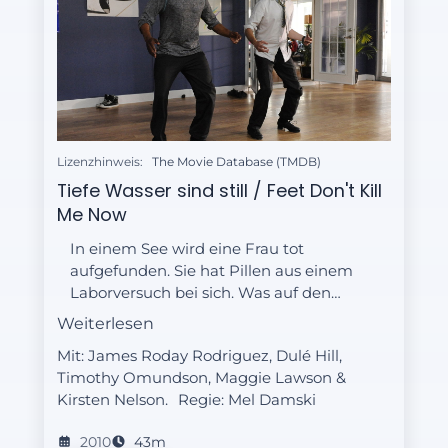
Lizenzhinweis:
The Movie Database (TMDB)
Tiefe Wasser sind still / Feet Don't Kill
Me Now
In einem See wird eine Frau tot
aufgefunden. Sie hat Pillen aus einem
Laborversuch bei sich. Was auf den
ersten Blick aussieht wie ein Unfall
Weiterlesen
scheint doch ein Mord zu sein. Aus
Mit: James Roday Rodriguez, Dulé Hill,
Liebe? Shawn und Gus haben einiges
Timothy Omundson, Maggie Lawson &
zu untersuchen.
Kirsten Nelson.
Regie:
Mel Damski
2010
43m