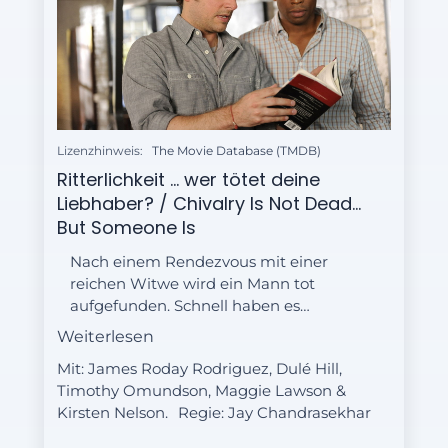
Lizenzhinweis:
The Movie Database (TMDB)
Ritterlichkeit ... wer tötet deine
Liebhaber? / Chivalry Is Not Dead...
But Someone Is
Nach einem Rendezvous mit einer
reichen Witwe wird ein Mann tot
aufgefunden. Schnell haben es
Shawn und Gus mit einem fiesen
Weiterlesen
Typen zu tun, von dem sie glauben,
Mit: James Roday Rodriguez, Dulé Hill,
dass er aus dem Opfer einen
Timothy Omundson, Maggie Lawson &
Betrüger gemacht hat.
Kirsten Nelson.
Regie:
Jay Chandrasekhar