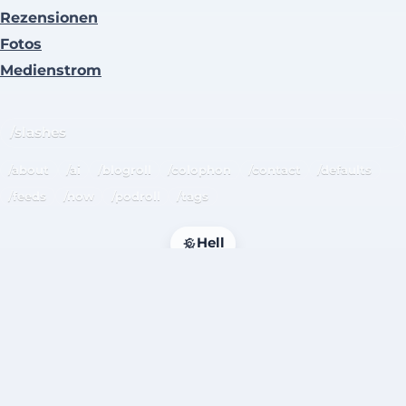
Rezensionen
Fotos
Medienstrom
/slashes
/about
/ai
/blogroll
/colophon
/contact
/defaults
/feeds
/now
/podroll
/tags
Hell
Impressum
·
Datenschutz
Made with
♥
in Göttingen and
Kirby
.
© 2026 Florian Heinz