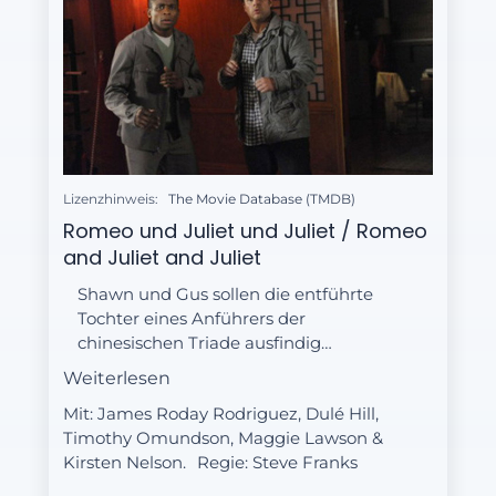
Lizenzhinweis:
The Movie Database (TMDB)
Romeo und Juliet und Juliet / Romeo
and Juliet and Juliet
Shawn und Gus sollen die entführte
Tochter eines Anführers der
chinesischen Triade ausfindig
machen. Dabei geraten sie mitten in
Weiterlesen
eine Familienfehde dieser
Mit: James Roday Rodriguez, Dulé Hill,
"ehrenwerten Gesellschaft" und
Timothy Omundson, Maggie Lawson &
müssen mächtig einstecken.
Kirsten Nelson.
Regie:
Steve Franks