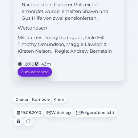
Nachdem ein früherer Polizeichef
ermordet wurde, erhalten Shawn und
Gus Hilfe von zwei pensionierten
Polizisten.
Weiterlesen
Mit: James Roday Rodriguez, Dulé Hill,
Timothy Omundson, Maggie Lawson &
Kirsten Nelson.
Regie:
Andrew Bernstein
2010
43m
Zum Watchlog
Drama
Komödie
Krimi
19.08.2010
Watchlog
Folgenübersicht