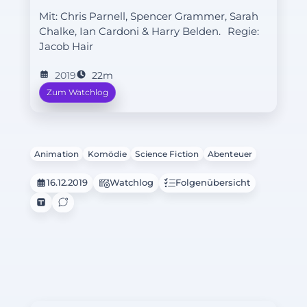
von einer Schlange gebissen. Um das
Mit: Chris Parnell, Spencer Grammer, Sarah
Gegenmittel herstellen zu können,
Chalke, Ian Cardoni & Harry Belden.
Regie:
scannt Rick den Heimatplaneten der
Jacob Hair
Schlange und findet heraus, dass dort
Krieg und Chaos herrscht.
2019
22m
Zum Watchlog
Animation
Komödie
Science Fiction
Abenteuer
16.12.2019
Watchlog
Folgenübersicht