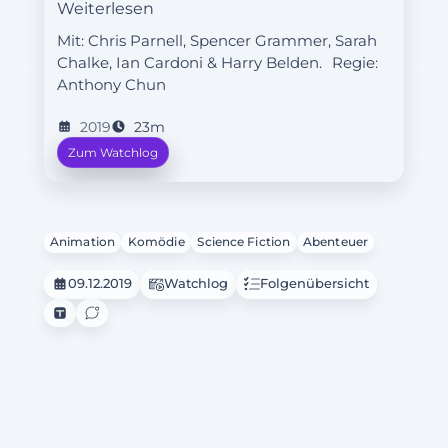
Weiterlesen
Seelenverbindung mit Morty aufbaut.
Mit: Chris Parnell, Spencer Grammer, Sarah
Doch bald merkt Morty, dass der
Chalke, Ian Cardoni & Harry Belden.
Regie:
Drache genervt von Menschen ist.
Anthony Chun
Rick hingegen entdeckt in der Höhle
des Drachen tolle Dinge.
2019
23m
Zum Watchlog
Animation
Komödie
Science Fiction
Abenteuer
09.12.2019
Watchlog
Folgenübersicht