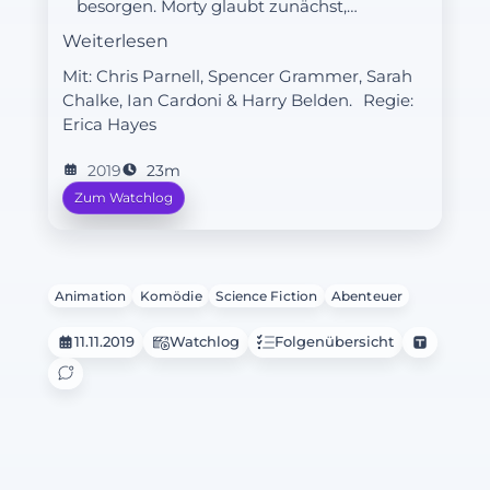
besorgen. Morty glaubt zunächst,
dass die Kristalle tödlich sind, aber
Weiterlesen
Rick erklärt ihm, dass man darin
Mit: Chris Parnell, Spencer Grammer, Sarah
seinen eigenen Tod voraussehen
Chalke, Ian Cardoni & Harry Belden.
Regie:
kann. Morty steckt sich einen der
Erica Hayes
Kristalle ein, was für Rick ziemlich
schlimme Folgen hat.
2019
23m
Zum Watchlog
Animation
Komödie
Science Fiction
Abenteuer
11.11.2019
Watchlog
Folgenübersicht