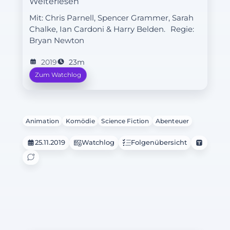
Weiterlesen
Meisterdieb mit eigener Diebes-
Mit: Chris Parnell, Spencer Grammer, Sarah
Convention. Schließlich kommt es auf
Chalke, Ian Cardoni & Harry Belden.
Regie:
der Convention zu Streit mit Miles
Bryan Newton
und daraus resultiert ein Heist-Duell
mit ihm und seiner Crew.
2019
23m
Zum Watchlog
Animation
Komödie
Science Fiction
Abenteuer
25.11.2019
Watchlog
Folgenübersicht