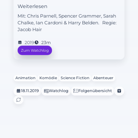
verrichtet. Doch er stellt fest, dass ein
Weiterlesen
Fremder seine Toilette benutzt hat. Er
Mit: Chris Parnell, Spencer Grammer, Sarah
beginnt nun mit Ermittlungen quer
Chalke, Ian Cardoni & Harry Belden.
Regie:
durch die Galaxis, um den
Jacob Hair
Toilettenschnorrer ausfindig zu
machen und zu töten.
2019
23m
Zum Watchlog
Animation
Komödie
Science Fiction
Abenteuer
18.11.2019
Watchlog
Folgenübersicht