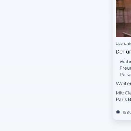
Lizenzhi
Der un
Währe
Freun
Reise
zerst
Weite
wiede
Mit: C
ein k
Paris B
mit 
199