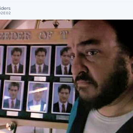
liders
02E02