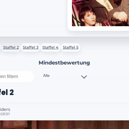
Staffel 2
Staffel 3
Staffel 4
Staffel 5
Mindestbewertung
el 2
liders
02E01