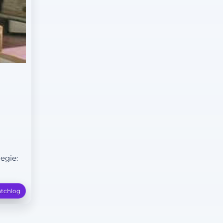
egie:
tchlog