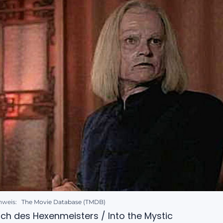
nweis:
The Movie Database (TMDB)
ich des Hexenmeisters / Into the Mystic