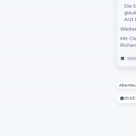
Die S
glaub
Arzt 
Beha
Weite
bleib
Mit: C
Kopfg
Richa
199
Abente
01.03