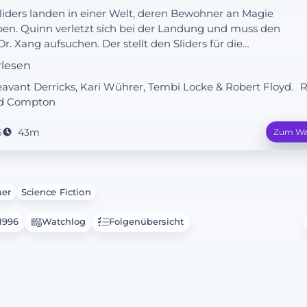
liders landen in einer Welt, deren Bewohner an Magie
en. Quinn verletzt sich bei der Landung und muss den
Dr. Xang aufsuchen. Der stellt den Sliders für die
ndlung eine unbezahlbar hohe Summe in Rechnung. So
rlesen
t ihnen nur noch die Flucht, doch Xang jagt ihnen
leavant Derricks, Kari Wührer, Tembi Locke & Robert Floyd.
R
eldjäger hinterher.
rd Compton
6
43m
Zum Wa
uer
Science Fiction
.1996
Watchlog
Folgenübersicht