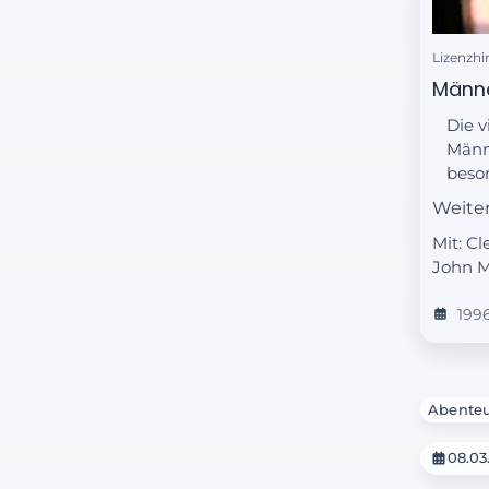
Lizenzhi
Männe
Die v
Männe
beso
Herre
Weite
werd
Mit: C
Beitr
John 
199
Abente
08.03