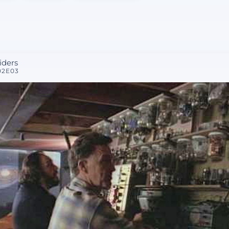
liders
02E03