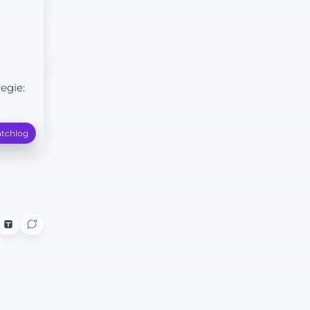
egie:
tchlog