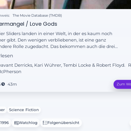
nweis:
The Movie Database (TMDB)
rmangel / Love Gods
ier Sliders landen in einer Welt, in der es kaum noch
r gibt. Den wenigen verbliebenen, ist eine ganz
ndere Rolle zugedacht. Das bekommen auch die drei
n der Sliders bald am eigenen Leib zu spüren. Sie
rlesen
en in ein „Wiederbevölkerungscenter“ gebracht, um ihren
leavant Derricks, Kari Wührer, Tembi Locke & Robert Floyd.
R
ag zu leisten, damit die Menschheit nicht ausstirbt.
McPherson
6
43m
Zum Wa
uer
Science Fiction
.1996
Watchlog
Folgenübersicht