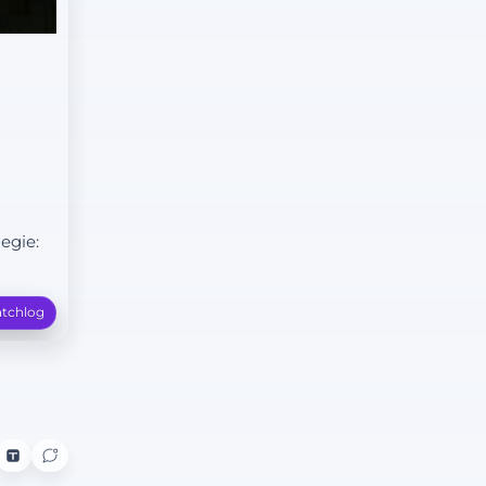
egie:
tchlog