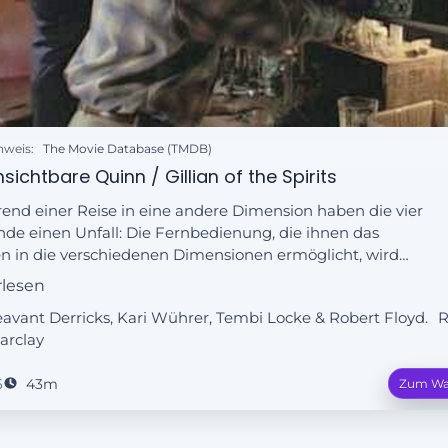
nweis:
The Movie Database (TMDB)
sichtbare Quinn / Gillian of the Spirits
nd einer Reise in eine andere Dimension haben die vier
de einen Unfall: Die Fernbedienung, die ihnen das
n in die verschiedenen Dimensionen ermöglicht, wird
ört. Techniker Quinn findet sich in einer Astralebene
rlesen
r, in der er für seine Freunde unsichtbar ist. Nur durch
leavant Derricks, Kari Wührer, Tembi Locke & Robert Floyd.
R
leines Mädchen, dass spiritistisch begabt ist, kann Quinn
arclay
seinem Team kommunizieren.
6
43m
Zum Wa