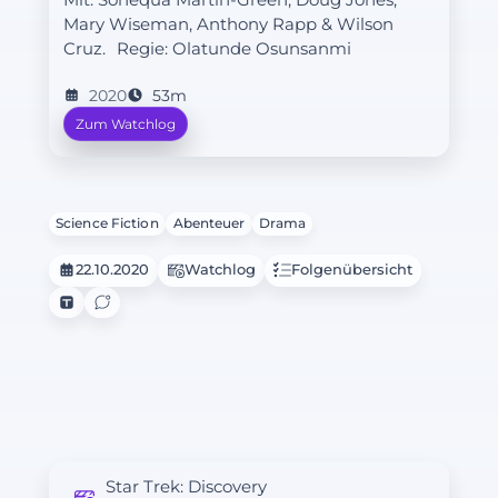
Mit: Sonequa Martin-Green, Doug Jones,
Siedlung auf.
Mary Wiseman, Anthony Rapp & Wilson
Cruz.
Regie:
Olatunde Osunsanmi
2020
53m
Zum Watchlog
Science Fiction
Abenteuer
Drama
22.10.2020
Watchlog
Folgenübersicht
Star Trek: Discovery