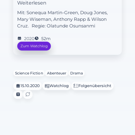
vergangene Schicksal der Föderation
Weiterlesen
enthüllt.
Mit: Sonequa Martin-Green, Doug Jones,
Mary Wiseman, Anthony Rapp & Wilson
Cruz.
Regie:
Olatunde Osunsanmi
2020
52m
Zum Watchlog
Science Fiction
Abenteuer
Drama
15.10.2020
Watchlog
Folgenübersicht