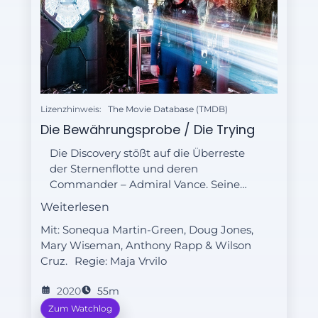
Lizenzhinweis:
The Movie Database (TMDB)
Die Bewährungsprobe / Die Trying
Die Discovery stößt auf die Überreste
der Sternenflotte und deren
Commander – Admiral Vance. Seinen
Bedenken zum Trotz betraut er die
Weiterlesen
Crew mit einer neuen Mission.
Mit: Sonequa Martin-Green, Doug Jones,
Mary Wiseman, Anthony Rapp & Wilson
Cruz.
Regie:
Maja Vrvilo
2020
55m
Zum Watchlog