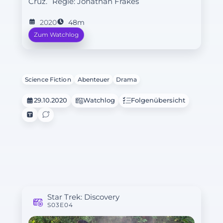
Cruz.
Regie:
Jonathan Frakes
2020
48m
Zum Watchlog
Science Fiction
Abenteuer
Drama
29.10.2020
Watchlog
Folgenübersicht
Star Trek: Discovery
S03E04