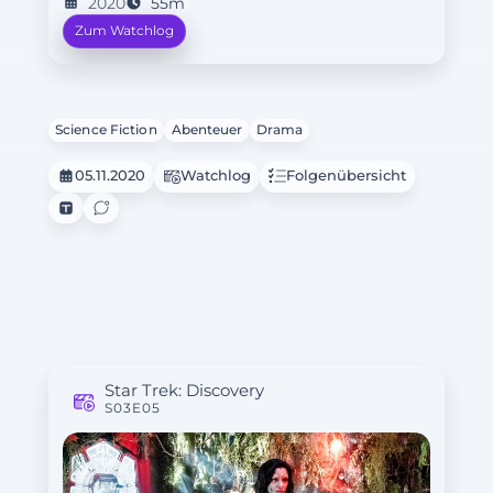
2020
55m
Zum Watchlog
Science Fiction
Abenteuer
Drama
05.11.2020
Watchlog
Folgenübersicht
Star Trek: Discovery
S03E05