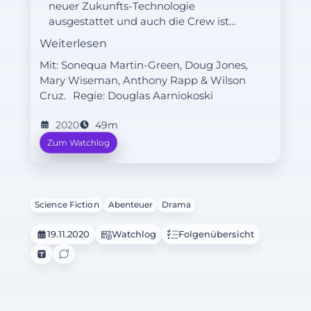
neuer Zukunfts-Technologie
ausgestattet und auch die Crew ist
verblüfft über die neuen
Weiterlesen
Möglichkeiten, die das 32.
Mit: Sonequa Martin-Green, Doug Jones,
Jahrhundert ihr in dieser Hinsicht
Mary Wiseman, Anthony Rapp & Wilson
bietet. Zeitgleich besteht Vance
Cruz.
Regie:
Douglas Aarniokoski
darauf, dass sich die Discovery für
Schnelleingreif-Missionen zur
2020
49m
Verfügung hält. Dies bringt ihn und
Zum Watchlog
Captain Saru in Konflikt mit Michael
Burnham, die einen Notruf von Book
erhält.
Science Fiction
Abenteuer
Drama
19.11.2020
Watchlog
Folgenübersicht