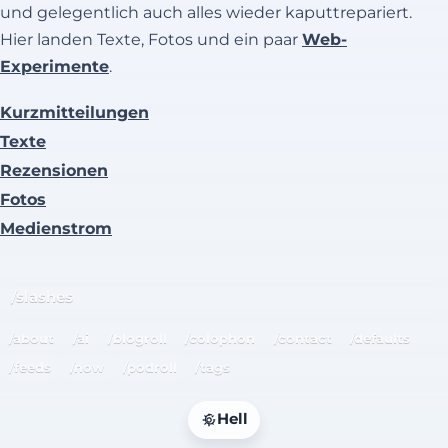
und gelegentlich auch alles wieder kaputtrepariert.
Hier landen Texte, Fotos und ein paar
Web-
Experimente
.
Kurzmitteilungen
Texte
Rezensionen
Fotos
Medienstrom
/slashes
/about
/ai
/blogroll
/colophon
/contact
/defaults
/feeds
/now
/podroll
/tags
Hell