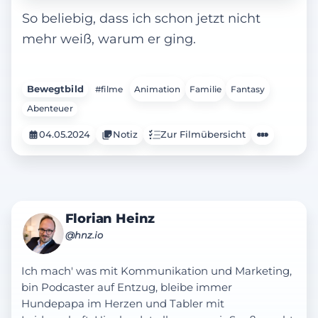
eine abenteuerliche Reise durch
So beliebig, dass ich schon jetzt nicht
unterschiedliche Welten, um ihre
mehr weiß, warum er ging.
Gemeinschaft zu retten. Gemeinsam
stellen sie sich dem bösen König
Magnifico dem größten aller Feinde und
beweisen, dass der Wunsch einer
Bewegtbild
#filme
Animation
Familie
Fantasy
entschlossenen Person in Verbindung
Abenteuer
mit der Magie der Sterne Wunder
04.05.2024
Notiz
Zur Filmübersicht
bewirken kann...
Florian Heinz
@hnz.io
Ich mach' was mit Kommunikation und Marketing,
bin Podcaster auf Entzug, bleibe immer
Hundepapa im Herzen und Tabler mit