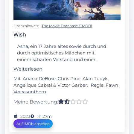
Lizenzhinweis:
The Movie Database (TMDB)
Wish
Asha, ein 17 Jahre altes sowie durch und
durch optimistisches Mädchen mit
einem scharfen Verstand und einer
großen Hingabe an ihre Lieben, lebt im
Weiterlesen
sogenannten Königreich der Wünsche,
Mit: Ariana DeBose, Chris Pine, Alan Tudyk,
in dem tatsächlich buchstäblich jeder
Angelique Cabral & Victor Garber.
Regie:
Fawn
Wunsch in Erfüllung gehen kann. In
Veerasunthorn
einem Moment der Verzweiflung schickt
sie einen Wunsch Richtung Himmel, der
Meine Bewertung:
von einer kosmischen Kraft beantwortet
wird: einem kleinen Ball aus unendlicher
2023
1h 27m
Energie namens Star. Obwohl Star ein
Auf IMDb ansehen
kleiner Unruhestifter ist, begibt er sich
mit Asha und ihrer Ziege Valentino auf