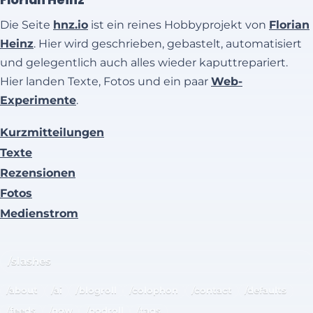
Die Seite
hnz.io
ist ein reines Hobbyprojekt von
Florian
Heinz
. Hier wird geschrieben, gebastelt, automatisiert
und gelegentlich auch alles wieder kaputtrepariert.
Hier landen Texte, Fotos und ein paar
Web-
Experimente
.
Kurzmitteilungen
Texte
Rezensionen
Fotos
Medienstrom
/slashes
/about
/ai
/blogroll
/colophon
/contact
/defaults
/feeds
/now
/podroll
/tags