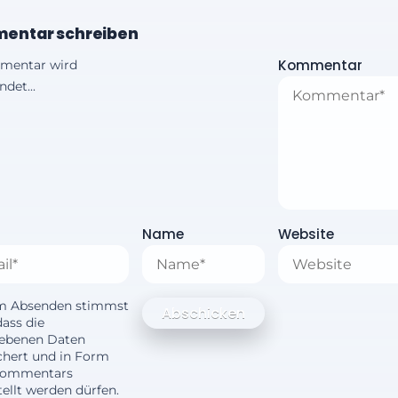
entar schreiben
Kommentar
mentar wird
det...
Name
Website
m Absenden stimmst
dass die
ebenen Daten
chert und in Form
Kommentars
ellt werden dürfen.