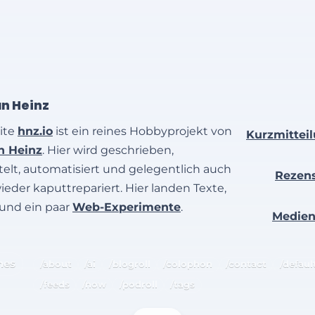
an Heinz
ite
hnz.io
ist ein reines Hobbyprojekt von
Kurzmittei
an Heinz
. Hier wird geschrieben,
elt, automatisiert und gelegentlich auch
Rezen
wieder kaputtrepariert. Hier landen Texte,
 und ein paar
Web-Experimente
.
Medie
hes
/about
/ai
/blogroll
/colophon
/contact
/defaul
/feeds
/now
/podroll
/tags