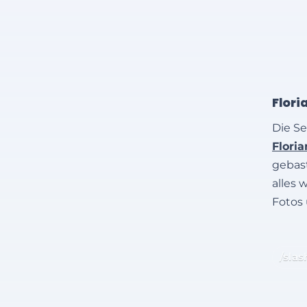
Flori
Die Se
Flori
gebast
alles 
Fotos
/slas