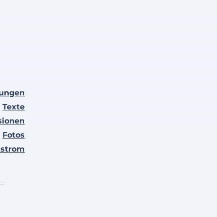
lungen
Texte
sionen
Fotos
nstrom
ts