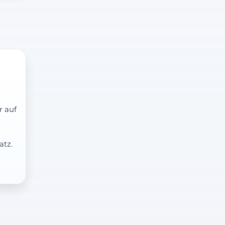
r auf
atz.