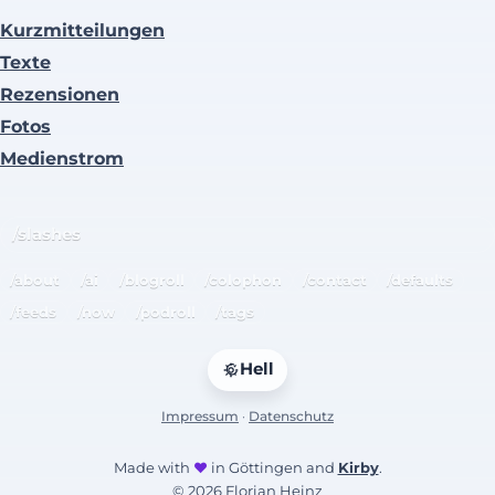
Kurzmitteilungen
Texte
Rezensionen
Fotos
Medienstrom
/slashes
/about
/ai
/blogroll
/colophon
/contact
/defaults
/feeds
/now
/podroll
/tags
Hell
Impressum
·
Datenschutz
Made with
♥
in Göttingen and
Kirby
.
© 2026 Florian Heinz