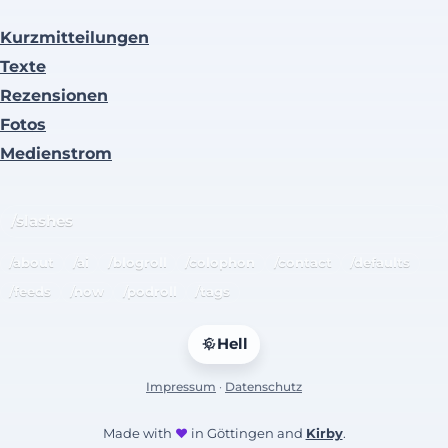
Kurzmitteilungen
Texte
Rezensionen
Fotos
Medienstrom
/slashes
/about
/ai
/blogroll
/colophon
/contact
/defaults
/feeds
/now
/podroll
/tags
Hell
Impressum
·
Datenschutz
Made with
♥
in Göttingen and
Kirby
.