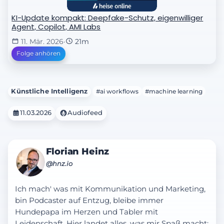
KI-Update kompakt: Deepfake-Schutz, eigenwilliger
Agent, Copilot, AMI Labs
11. Mär. 2026
·
21m
Folge anhören
Künstliche Intelligenz
#ai workflows
#machine learning
11.03.2026
Audiofeed
Florian Heinz
@hnz.io
Ich mach' was mit Kommunikation und Marketing,
bin Podcaster auf Entzug, bleibe immer
Hundepapa im Herzen und Tabler mit
Leidenschaft. Hier landet alles, was mir Spaß macht: