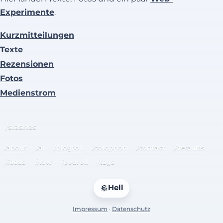
Experimente
.
Kurzmitteilungen
Texte
Rezensionen
Fotos
Medienstrom
/slashes
/about
/ai
/blogroll
/colophon
/contact
/defaults
/feeds
/now
/podroll
/tags
Hell
Impressum
·
Datenschutz