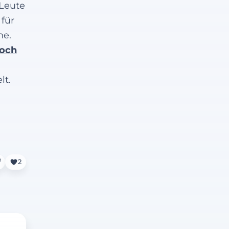
 Leute
 für
ne.
doch
lt.
2