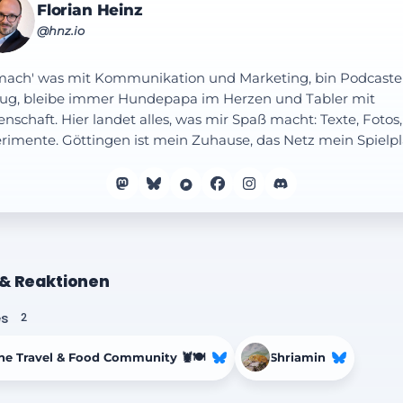
Florian Heinz
@hnz.io
mach' was mit Kommunikation und Marketing, bin Podcaste
ug, bleibe immer Hundepapa im Herzen und Tabler mit
enschaft. Hier landet alles, was mir Spaß macht: Texte, Fotos,
rimente. Göttingen ist mein Zuhause, das Netz mein Spielpl
 & Reaktionen
es
2
he Travel & Food Community 🦞🍽️
Shriamin