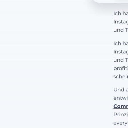
Ich h
Insta
und T
Ich h
Insta
und T
profi
schei
Und a
entwi
Comm
Prinz
every