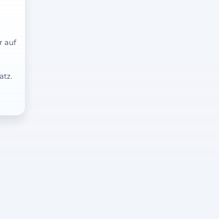
r auf
atz.