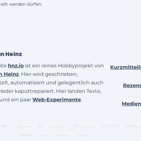
ellt werden dürfen.
an Heinz
ite
hnz.io
ist ein reines Hobbyprojekt von
Kurzmittei
an Heinz
. Hier wird geschrieben,
elt, automatisiert und gelegentlich auch
Rezen
wieder kaputtrepariert. Hier landen Texte,
 und ein paar
Web-Experimente
.
Medie
hes
/about
/ai
/blogroll
/colophon
/contact
/defaul
/feeds
/now
/podroll
/tags