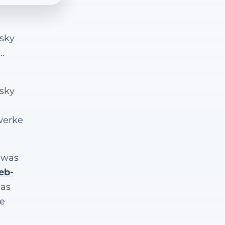
esky
…
esky
werke
 was
eb-
Das
te