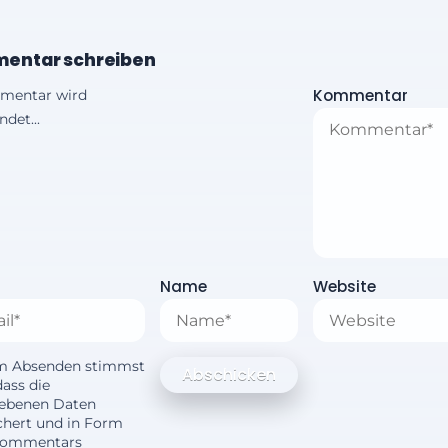
entar schreiben
Kommentar
mentar wird
det...
Name
Website
m Absenden stimmst
dass die
ebenen Daten
chert und in Form
Kommentars