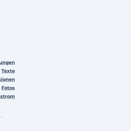
lungen
Texte
sionen
Fotos
nstrom
ts