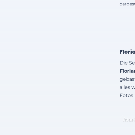
dargest
Flori
Die Se
Flori
gebast
alles 
Fotos
/slas