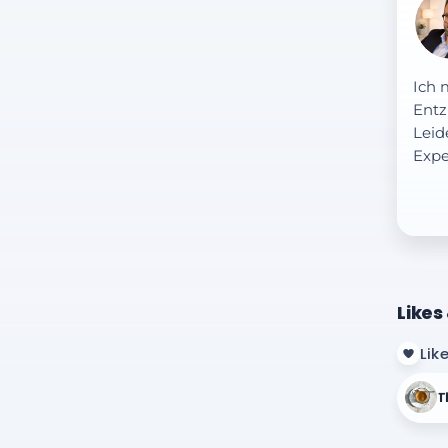
Ich 
Entz
Leid
Expe
Likes
Lik
T