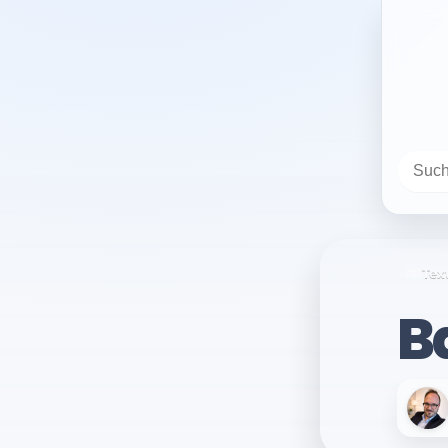
Tex
B