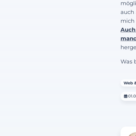
mögli
auch 
mich 
Auch 
manc
herge
Was b
Web &
01.