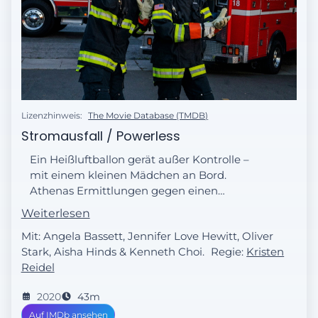
Lizenzhinweis:
The Movie Database (TMDB)
Stromausfall / Powerless
Ein Heißluftballon gerät außer Kontrolle –
mit einem kleinen Mädchen an Bord.
Athenas Ermittlungen gegen einen
Vergewaltiger bringen sie in Lebensgefahr.
Weiterlesen
Mit: Angela Bassett, Jennifer Love Hewitt, Oliver
Stark, Aisha Hinds & Kenneth Choi.
Regie:
Kristen
Reidel
2020
43m
Auf IMDb ansehen