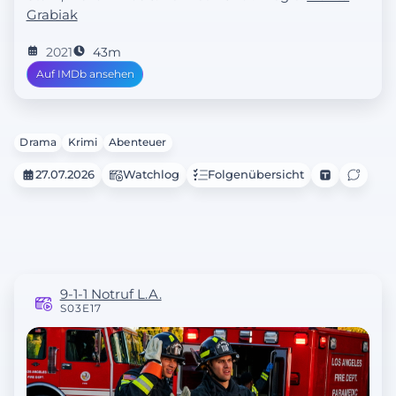
Grabiak
2021
43m
Auf IMDb ansehen
Drama
Krimi
Abenteuer
27.07.2026
Watchlog
Folgenübersicht
9-1-1 Notruf L.A.
S03E17