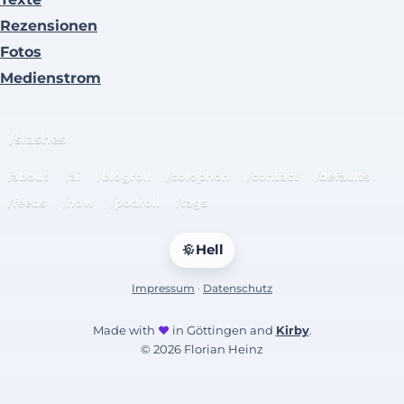
Rezensionen
Fotos
Medienstrom
/slashes
/about
/ai
/blogroll
/colophon
/contact
/defaults
/feeds
/now
/podroll
/tags
Hell
Impressum
·
Datenschutz
Made with
♥
in Göttingen and
Kirby
.
© 2026 Florian Heinz