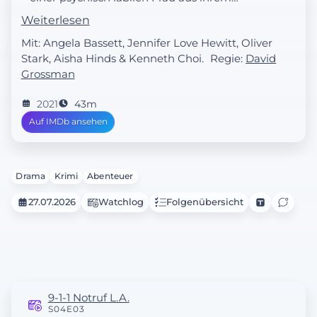
zerstörten Haus. Buck und Chimney
Weiterlesen
müssen eine Gruppe schwangerer Frauen
Mit: Angela Bassett, Jennifer Love Hewitt, Oliver
retten.
Stark, Aisha Hinds & Kenneth Choi.
Regie:
David
Grossman
2021
43m
Auf IMDb ansehen
Drama
Krimi
Abenteuer
27.07.2026
Watchlog
Folgenübersicht
9-1-1 Notruf L.A.
S04E03