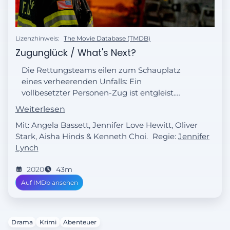
Lizenzhinweis:
The Movie Database (TMDB)
Zugunglück / What's Next?
Die Rettungsteams eilen zum Schauplatz
eines verheerenden Unfalls: Ein
vollbesetzter Personen-Zug ist entgleist.
Gemeinsam versuchen sie, so viele
Weiterlesen
Menschenleben wie möglich zu retten.
Mit: Angela Bassett, Jennifer Love Hewitt, Oliver
Stark, Aisha Hinds & Kenneth Choi.
Regie:
Jennifer
Lynch
2020
43m
Auf IMDb ansehen
Drama
Krimi
Abenteuer