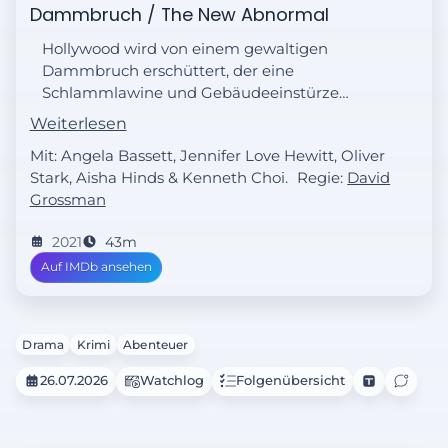
Dammbruch / The New Abnormal
Hollywood wird von einem gewaltigen
Dammbruch erschüttert, der eine
Schlammlawine und Gebäudeeinstürze
auslöst. Athena versucht, ihr Trauma zu
Weiterlesen
verarbeiten und sich wieder an den Dienst
Mit: Angela Bassett, Jennifer Love Hewitt, Oliver
zu gewöhnen.
Stark, Aisha Hinds & Kenneth Choi.
Regie:
David
Grossman
2021
43m
Auf IMDb ansehen
Drama
Krimi
Abenteuer
26.07.2026
Watchlog
Folgenübersicht