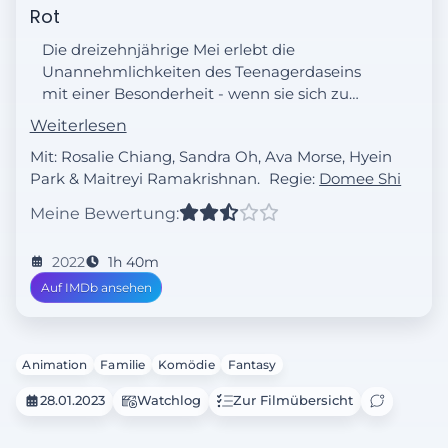
Rot
Die dreizehnjährige Mei erlebt die
Unannehmlichkeiten des Teenagerdaseins
mit einer Besonderheit - wenn sie sich zu
sehr aufregt, verwandelt sie sich in einen
Weiterlesen
riesigen roten Panda.
Mit: Rosalie Chiang, Sandra Oh, Ava Morse, Hyein
Park & Maitreyi Ramakrishnan.
Regie:
Domee Shi
Meine Bewertung:
2022
1h 40m
Auf IMDb ansehen
Animation
Familie
Komödie
Fantasy
28.01.2023
Watchlog
Zur Filmübersicht