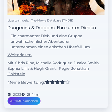
Lizenzhinweis:
The Movie Database (TMDB)
Dungeons & Dragons: Ehre unter Dieben
Ein charmanter Dieb und eine Gruppe
unwahrscheinlicher Abenteurer
unternehmen einen epischen Überfall, um
ein verlorenes Relikt wiederzubeschaffen,
Weiterlesen
aber die Dinge laufen gefährlich schief, als
Mit: Chris Pine, Michelle Rodriguez, Justice Smith,
sie mit den falschen Leuten in Konflikt
Sophia Lillis & Hugh Grant.
Regie:
Jonathan
geraten.
Goldstein
Meine Bewertung:
2023
2h 14m
Auf IMDb ansehen