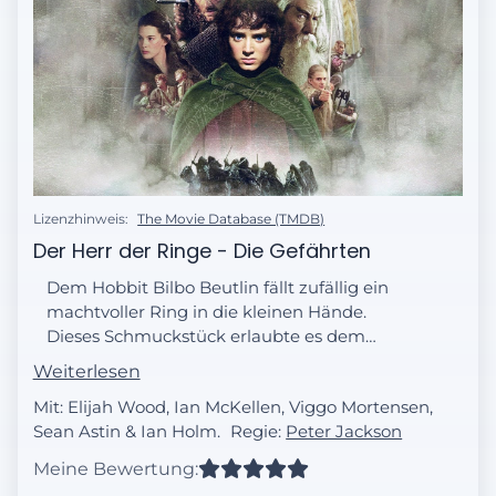
Lizenzhinweis:
The Movie Database (TMDB)
Der Herr der Ringe - Die Gefährten
Dem Hobbit Bilbo Beutlin fällt zufällig ein
machtvoller Ring in die kleinen Hände.
Dieses Schmuckstück erlaubte es dem
finsteren Herrscher Sauron einst, die Welt
Weiterlesen
zu unterjochen. Der Ring schien über
Mit: Elijah Wood, Ian McKellen, Viggo Mortensen,
Jahrhunderte verloren, bis Bilbo ihn an sich
Sean Astin & Ian Holm.
Regie:
Peter Jackson
nahm und seinen „Schatz“ sechzig Jahre
lang bewahrte. An seinem 111. Geburtstag
Meine Bewertung:
gibt er ihn schweren Herzens an seinen