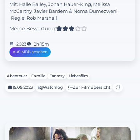
Mit: Halle Bailey, Jonah Hauer-King, Melissa
schneidigen Prinz Eric. Da es
McCarthy, Javier Bardem & Noma Dumezweni.
Meerjungfrauen verboten ist, mit Menschen
Regie:
Rob Marshall
zu interagieren, macht Ariel einen Deal mit
der bösen Meerhexe Ursula, der ihr die
Meine Bewertung:
Chance gibt, das Leben an Land zu erleben,
aber letztendlich ihr Leben – und die Krone
2023
2h 15m
ihres Vaters – aufs Spiel setzt.
Auf IMDb ansehen
Abenteuer
Familie
Fantasy
Liebesfilm
15.09.2023
Watchlog
Zur Filmübersicht