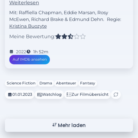
Weiterlesen
auf eine mysteriöse Frau mit einem
Mit: Raffiella Chapman, Eddie Marsan, Rosy
Geheimnis, das Vesper dazu zwingt, ihren
McEwen, Richard Brake & Edmund Dehn.
Regie:
Verstand, ihre Kraft und ihre Bio-Hacking-
Kristina Buozyte
Fähigkeiten einzusetzen, um für die
Möglichkeit einer Zukunft zu kämpfen.
Meine Bewertung:
2022
1h 52m
Auf IMDb ansehen
Science Fiction
Drama
Abenteuer
Fantasy
01.01.2023
Watchlog
Zur Filmübersicht
Mehr laden