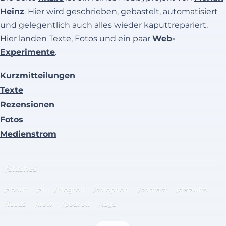
Heinz
. Hier wird geschrieben, gebastelt, automatisiert
und gelegentlich auch alles wieder kaputtrepariert.
Hier landen Texte, Fotos und ein paar
Web-
Experimente
.
Kurzmitteilungen
Texte
Rezensionen
Fotos
Medienstrom
/slashes
/about
/ai
/blogroll
/colophon
/contact
/defaults
/feeds
/now
/podroll
/tags