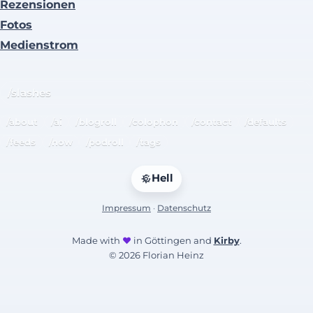
Rezensionen
Fotos
Medienstrom
/slashes
/about
/ai
/blogroll
/colophon
/contact
/defaults
/feeds
/now
/podroll
/tags
Hell
Impressum
·
Datenschutz
Made with
♥
in Göttingen and
Kirby
.
© 2026 Florian Heinz