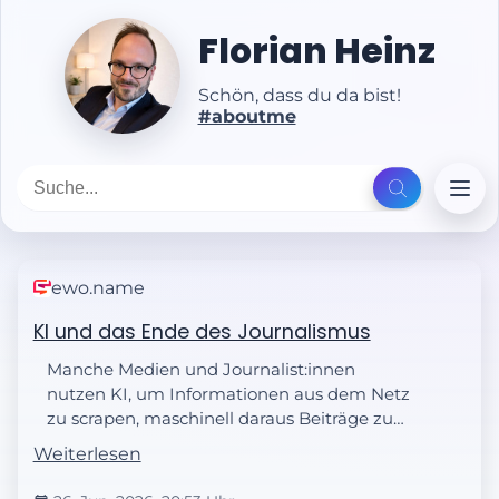
Florian Heinz
Schön, dass du da bist!
#aboutme
ewo.name
KI und das Ende des Journalismus
Manche Medien und Journalist:innen
nutzen KI, um Informationen aus dem Netz
zu scrapen, maschinell daraus Beiträge zu
verfassen und als eigene auszugeben.
Weiterlesen
Damit schaufelt sich die Branche ihr
eigenes Grab.