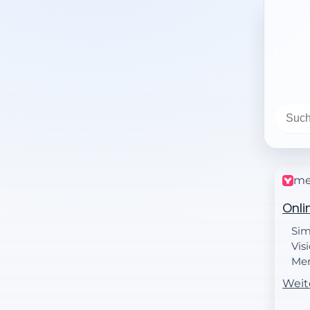
me
Onli
Sim
Vis
Mer
gen
Weit