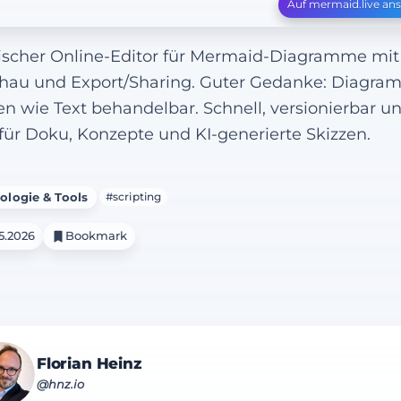
Auf mermaid.live an
ischer Online-Editor für Mermaid-Diagramme mit 
hau und Export/Sharing. Guter Gedanke: Diagr
n wie Text behandelbar. Schnell, versionierbar u
 für Doku, Konzepte und KI-generierte Skizzen.
ologie & Tools
#scripting
5.2026
Bookmark
Florian Heinz
@hnz.io