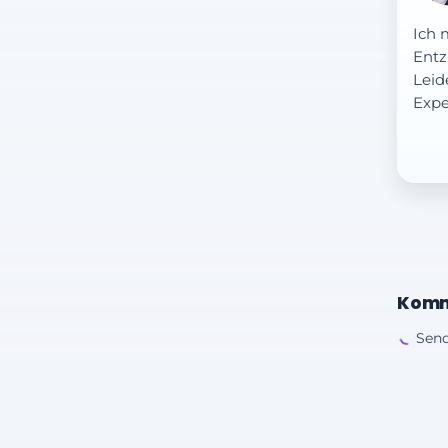
Ich 
Entz
Leid
Expe
Komm
Send