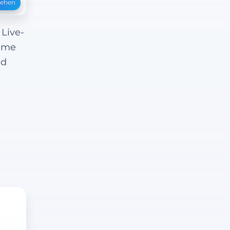
sehen
Live-
amme
nd