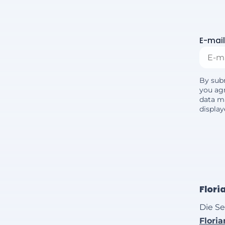
E-mail
By sub
you agr
data m
displa
Flori
Die Se
Flori