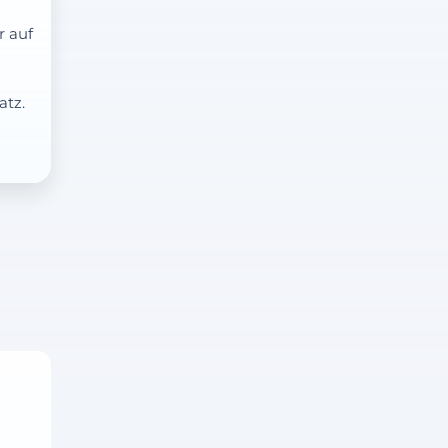
r auf
atz.