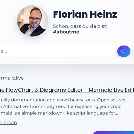
Florian Heinz
Schön, dass du da bist!
#aboutme
rmaid.live
ne FlowChart & Diagrams Editor - Mermaid Live Edi
plify documentation and avoid heavy tools. Open source
io Alternative. Commonly used for explaining your code!
maid is a simple markdown-like script language for
erating charts from text via javascript.
erlesen