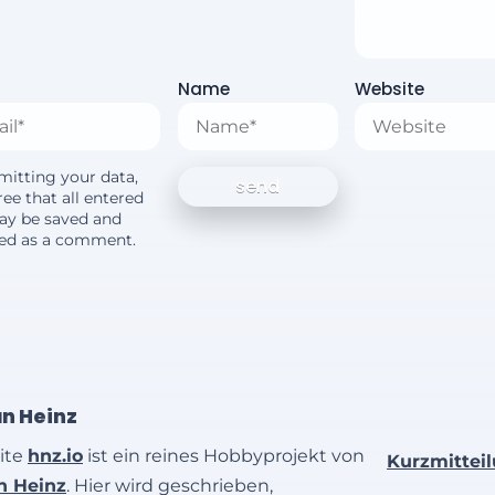
Name
Website
mitting your data,
ee that all entered
ay be saved and
yed as a comment.
an Heinz
ite
hnz.io
ist ein reines Hobbyprojekt von
Kurzmittei
an Heinz
. Hier wird geschrieben,