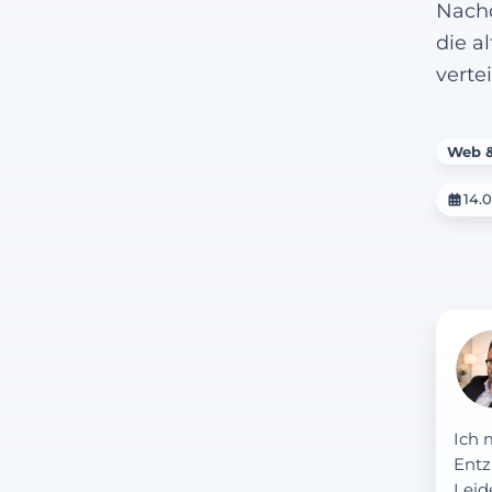
Nachd
die a
vertei
Web &
14.
Ich 
Entz
Leid