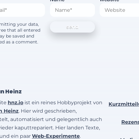
mitting your data,
ee that all entered
ay be saved and
yed as a comment.
an Heinz
ite
hnz.io
ist ein reines Hobbyprojekt von
Kurzmittei
an Heinz
. Hier wird geschrieben,
elt, automatisiert und gelegentlich auch
Rezen
wieder kaputtrepariert. Hier landen Texte,
 und ein paar
Web-Experimente
.