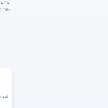
g und
chter
r auf