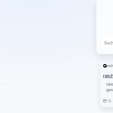
wir
reic
übe
ges
13.