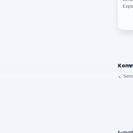
Expe
Komm
Send
E-mail