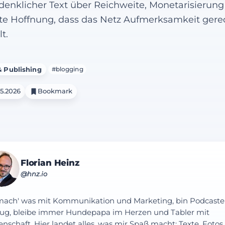
enklicher Text über Reichweite, Monetarisierun
lte Hoffnung, dass das Netz Aufmerksamkeit gere
lt.
 Publishing
#blogging
05.2026
Bookmark
Florian Heinz
@hnz.io
mach' was mit Kommunikation und Marketing, bin Podcaste
ug, bleibe immer Hundepapa im Herzen und Tabler mit
enschaft. Hier landet alles, was mir Spaß macht: Texte, Fotos,