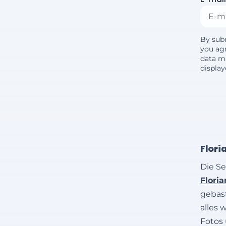
By sub
you agr
data m
displa
Flori
Die Se
Flori
gebast
alles 
Fotos