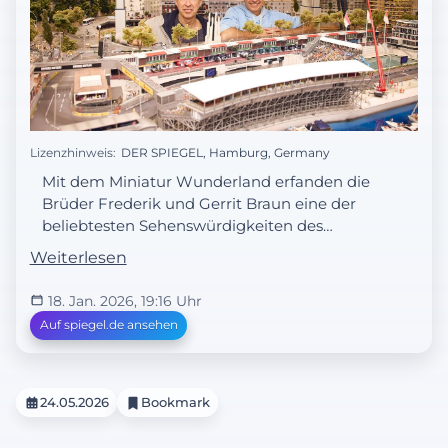
Lizenzhinweis:
DER SPIEGEL, Hamburg, Germany
Mit dem Miniatur Wunderland erfanden die
Brüder Frederik und Gerrit Braun eine der
beliebtesten Sehenswürdigkeiten des
Landes – und eine der erfolgreichsten.
Weiterlesen
Finden sie in der kleinen Welt eine Lösung
für die große?
18. Jan. 2026, 19:16 Uhr
Auf spiegel.de ansehen
24.05.2026
Bookmark