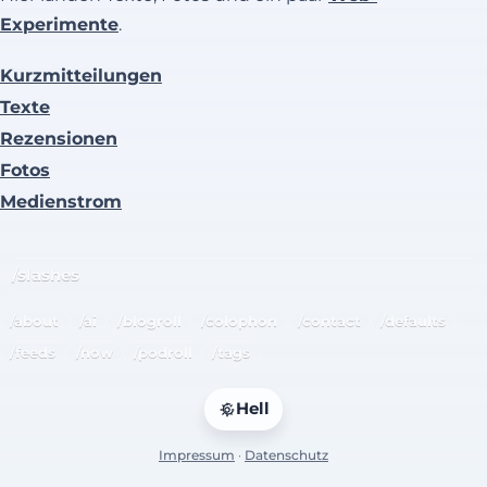
Experimente
.
Kurzmitteilungen
Texte
Rezensionen
Fotos
Medienstrom
/slashes
/about
/ai
/blogroll
/colophon
/contact
/defaults
/feeds
/now
/podroll
/tags
Hell
Impressum
·
Datenschutz