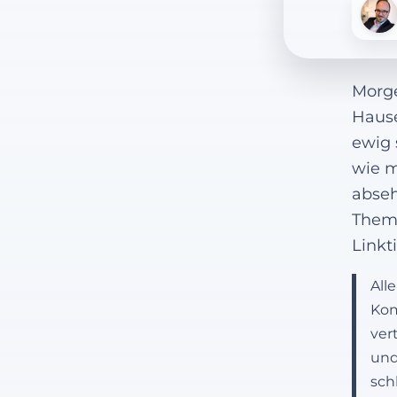
Morge
Hause
ewig 
wie m
abseh
Thema
Linkt
All
Kom
ver
und
sch