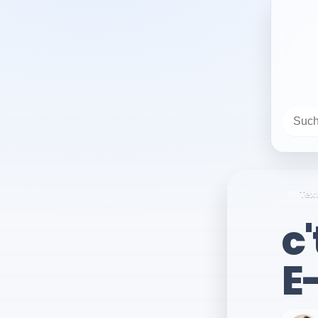
Tex
c
E