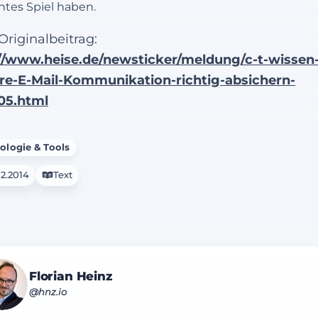
chtes Spiel haben.
riginalbeitrag:
//www.heise.de/newsticker/meldung/c-t-wissen
re-E-Mail-Kommunikation-richtig-absichern-
05.html
ologie & Tools
02.2014
Text
Florian Heinz
@hnz.io