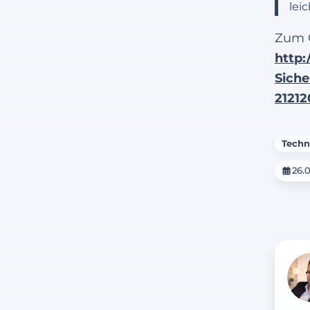
lei
Zum O
http:
Siche
21212
Techn
26.