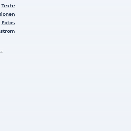
Texte
sionen
Fotos
nstrom
ts