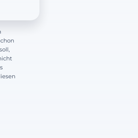
m
schon
oll,
nicht
s
diesen