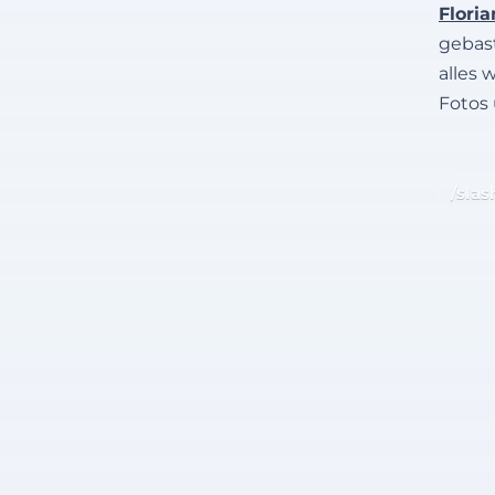
Flori
gebast
alles 
Fotos
/slas