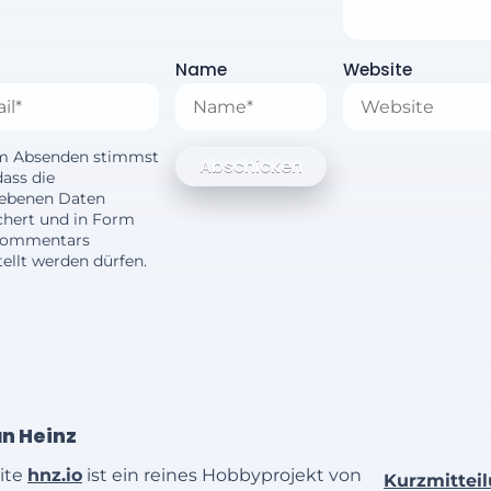
Name
Website
m Absenden stimmst
dass die
ebenen Daten
chert und in Form
Kommentars
ellt werden dürfen.
an Heinz
ite
hnz.io
ist ein reines Hobbyprojekt von
Kurzmittei