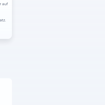
r auf
atz.