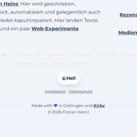
an Heinz
. Hier wird geschrieben,
elt, automatisiert und gelegentlich auch
Rezen
wieder kaputtrepariert. Hier landen Texte,
 und ein paar
Web-Experimente
.
Medie
hes
/about
/ai
/blogroll
/colophon
/contact
/defaul
/feeds
/now
/podroll
/tags
Hell
Impressum
·
Datenschutz
Made with
♥
in Göttingen and
Kirby
.
© 2026 Florian Heinz