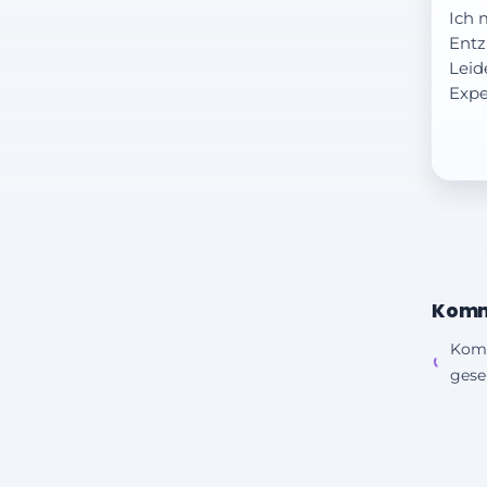
Ich 
Entz
Leid
Expe
Komm
Kom
gesen