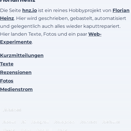
Die Seite
hnz.io
ist ein reines Hobbyprojekt von
Florian
Heinz
. Hier wird geschrieben, gebastelt, automatisiert
und gelegentlich auch alles wieder kaputtrepariert.
Hier landen Texte, Fotos und ein paar
Web-
Experimente
.
Kurzmitteilungen
Texte
Rezensionen
Fotos
Medienstrom
/slashes
/about
/ai
/blogroll
/colophon
/contact
/defaults
/feeds
/now
/podroll
/tags