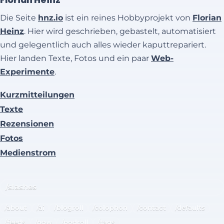
Die Seite
hnz.io
ist ein reines Hobbyprojekt von
Florian
Heinz
. Hier wird geschrieben, gebastelt, automatisiert
und gelegentlich auch alles wieder kaputtrepariert.
Hier landen Texte, Fotos und ein paar
Web-
Experimente
.
Kurzmitteilungen
Texte
Rezensionen
Fotos
Medienstrom
/slashes
/about
/ai
/blogroll
/colophon
/contact
/defaults
/feeds
/now
/podroll
/tags