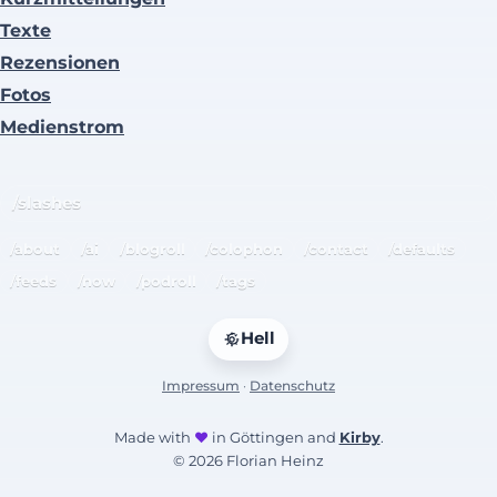
Texte
Rezensionen
Fotos
Medienstrom
/slashes
/about
/ai
/blogroll
/colophon
/contact
/defaults
/feeds
/now
/podroll
/tags
Hell
Impressum
·
Datenschutz
Made with
♥
in Göttingen and
Kirby
.
© 2026 Florian Heinz