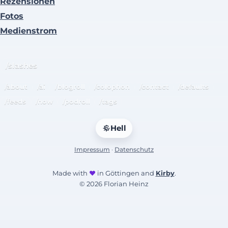
Rezensionen
Fotos
Medienstrom
/slashes
/about
/ai
/blogroll
/colophon
/contact
/defaults
/feeds
/now
/podroll
/tags
Hell
Impressum
·
Datenschutz
Made with
♥
in Göttingen and
Kirby
.
© 2026 Florian Heinz