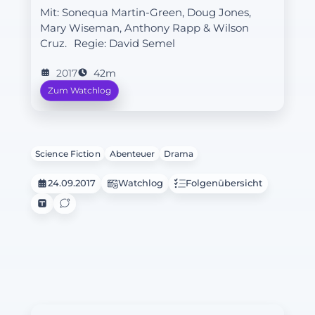
Mit: Sonequa Martin-Green, Doug Jones,
die bislang größte Probe.
Mary Wiseman, Anthony Rapp & Wilson
Cruz.
Regie:
David Semel
2017
42m
Zum Watchlog
Science Fiction
Abenteuer
Drama
24.09.2017
Watchlog
Folgenübersicht