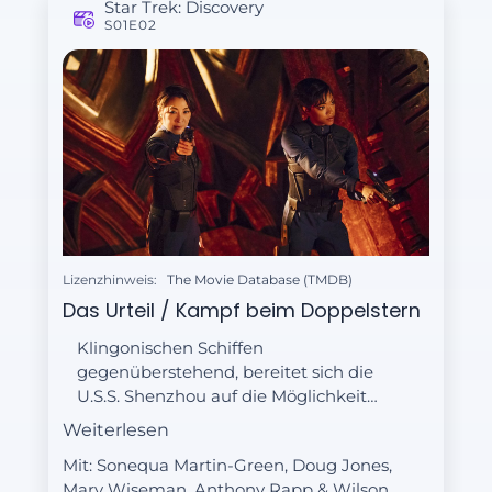
Star Trek: Discovery
S01E02
Lizenzhinweis:
The Movie Database (TMDB)
Das Urteil / Kampf beim Doppelstern
Klingonischen Schiffen
gegenüberstehend, bereitet sich die
U.S.S. Shenzhou auf die Möglichkeit
eines Krieges vor, falls die
Weiterlesen
Verhandlungen scheitern sollten.
Mit: Sonequa Martin-Green, Doug Jones,
Inmitten der Turbulenzen blickt
Mary Wiseman, Anthony Rapp & Wilson