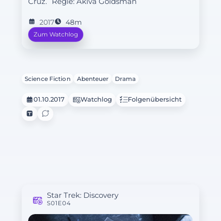
Cruz.
Regie:
Akiva Goldsman
2017
48m
Zum Watchlog
Science Fiction
Abenteuer
Drama
01.10.2017
Watchlog
Folgenübersicht
Star Trek: Discovery
S01E04