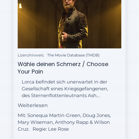
Lizenzhinweis:
The Movie Database (TMDB)
Wähle deinen Schmerz / Choose
Your Pain
Lorca befindet sich unerwartet in der
Gesellschaft eines Kriegsgefangenen,
des Sternenflottenleutnants Ash
Tyler, und des berüchtigten
Weiterlesen
intergalaktischen Verbrechers Harry
Mit: Sonequa Martin-Green, Doug Jones,
Mudd. Währenddessen äußert sich
Mary Wiseman, Anthony Rapp & Wilson
Burnham besorgt über die
Cruz.
Regie:
Lee Rose
Auswirkungen der Sporenantrieb-
Sprünge auf "Ripper".