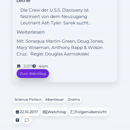
Lethe
Die Crew der U.S.S. Discovery ist
fasziniert von dem Neuzugang
Leutnant Ash Tyler. Sarek sucht
Burnhams Hilfe und weckt
Weiterlesen
Erinnerungen an ihre Vergangenheit.
Mit: Sonequa Martin-Green, Doug Jones,
Admiral Cornwell hinterfragt Lorcas
Mary Wiseman, Anthony Rapp & Wilson
Taktik.
Cruz.
Regie:
Douglas Aarniokoski
2017
44m
Zum Watchlog
Science Fiction
Abenteuer
Drama
22.10.2017
Watchlog
Folgenübersicht