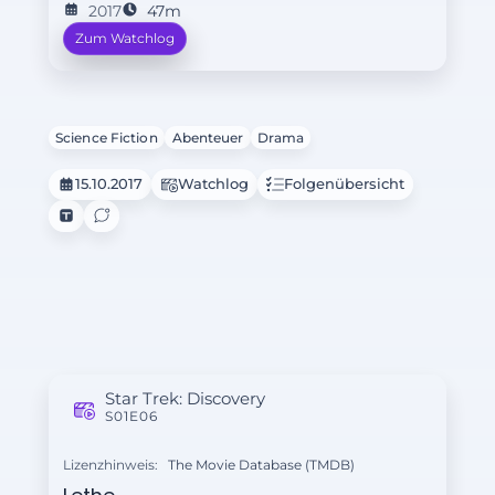
2017
47m
Zum Watchlog
Science Fiction
Abenteuer
Drama
15.10.2017
Watchlog
Folgenübersicht
Star Trek: Discovery
S01E06
Lizenzhinweis:
The Movie Database (TMDB)