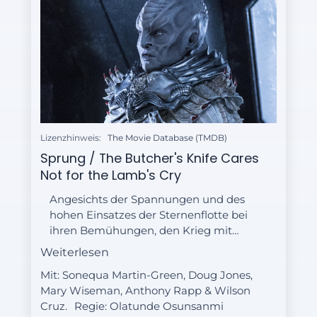
Lizenzhinweis:
The Movie Database (TMDB)
Sprung / The Butcher's Knife Cares
Not for the Lamb's Cry
Angesichts der Spannungen und des
hohen Einsatzes der Sternenflotte bei
ihren Bemühungen, den Krieg mit
den Klingonen zu beenden, beginnt
Weiterlesen
Burnham, sich in an ihre neue
Mit: Sonequa Martin-Green, Doug Jones,
Position an Bord der U.S.S. Discovery
Mary Wiseman, Anthony Rapp & Wilson
zu gewöhnen.
Cruz.
Regie:
Olatunde Osunsanmi