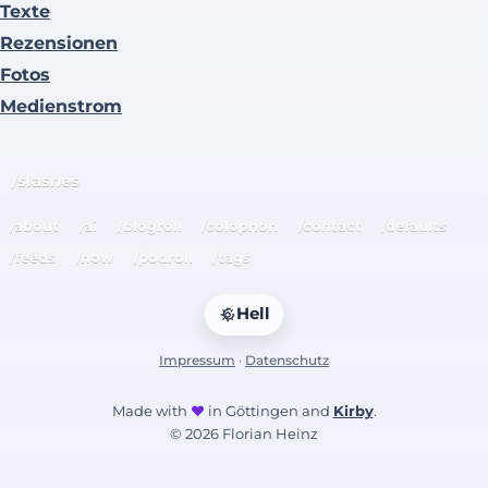
Texte
Rezensionen
Fotos
Medienstrom
/slashes
/about
/ai
/blogroll
/colophon
/contact
/defaults
/feeds
/now
/podroll
/tags
Hell
Impressum
·
Datenschutz
Made with
♥
in Göttingen and
Kirby
.
© 2026 Florian Heinz