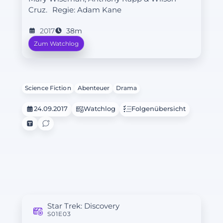
Burnham zur Orientierung auf ihre
Cruz.
Regie:
Adam Kane
vulkanische Erziehung zurück.
2017
38m
Zum Watchlog
Science Fiction
Abenteuer
Drama
24.09.2017
Watchlog
Folgenübersicht
Star Trek: Discovery
S01E03