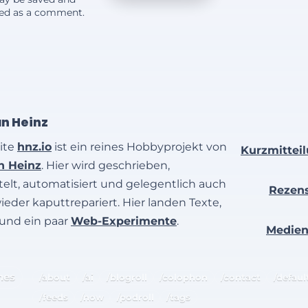
yed as a comment.
an Heinz
ite
hnz.io
ist ein reines Hobbyprojekt von
Kurzmittei
an Heinz
. Hier wird geschrieben,
elt, automatisiert und gelegentlich auch
Rezen
wieder kaputtrepariert. Hier landen Texte,
 und ein paar
Web-Experimente
.
Medie
hes
/about
/ai
/blogroll
/colophon
/contact
/defaul
/feeds
/now
/podroll
/tags