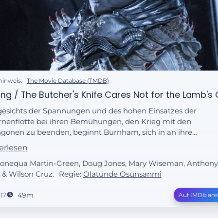
hinweis:
The Movie Database (TMDB)
ng / The Butcher's Knife Cares Not for the Lamb's 
esichts der Spannungen und des hohen Einsatzes der
rnenflotte bei ihren Bemühungen, den Krieg mit den
ngonen zu beenden, beginnt Burnham, sich in an ihre
e Position an Bord der U.S.S. Discovery zu gewöhnen.
erlesen
 Sonequa Martin-Green, Doug Jones, Mary Wiseman, Anthon
& Wilson Cruz.
Regie:
Olatunde Osunsanmi
17
49m
Auf IMDb an