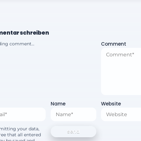
entar schreiben
Comment
ing comment...
Name
Website
mitting your data,
ee that all entered
ay be saved and