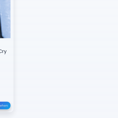
Cry
y
sehen