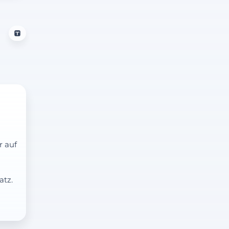
r auf
atz.