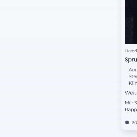
Lizenz
Spru
Ang
Ste
Kli
neu
Weit
Mit:
Rapp 
20