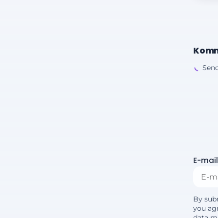
Komm
Send
E-mail
By sub
you agr
data m