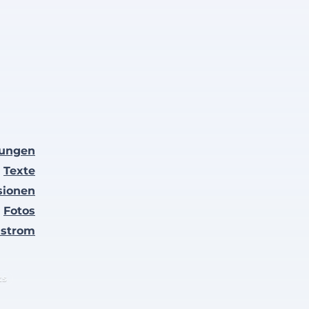
lungen
Texte
sionen
Fotos
nstrom
ts