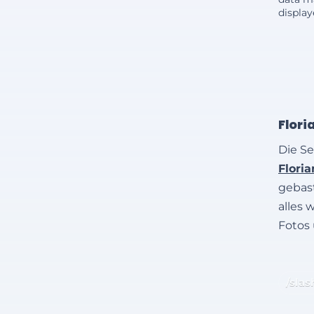
displa
Flori
Die Se
Flori
gebast
alles 
Fotos
/slas