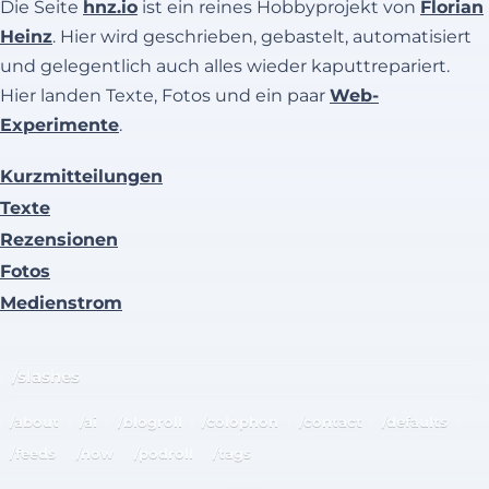
Die Seite
hnz.io
ist ein reines Hobbyprojekt von
Florian
Heinz
. Hier wird geschrieben, gebastelt, automatisiert
und gelegentlich auch alles wieder kaputtrepariert.
Hier landen Texte, Fotos und ein paar
Web-
Experimente
.
Kurzmitteilungen
Texte
Rezensionen
Fotos
Medienstrom
/slashes
/about
/ai
/blogroll
/colophon
/contact
/defaults
/feeds
/now
/podroll
/tags