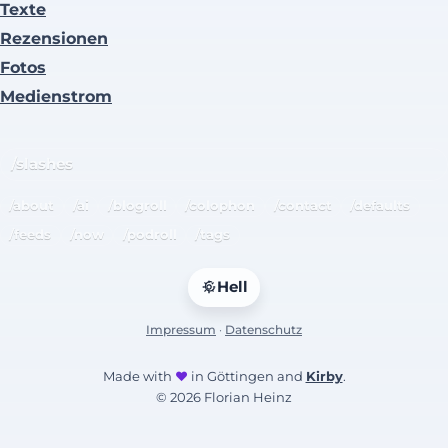
Texte
Rezensionen
Fotos
Medienstrom
/slashes
/about
/ai
/blogroll
/colophon
/contact
/defaults
/feeds
/now
/podroll
/tags
Hell
Impressum
·
Datenschutz
Made with
♥
in Göttingen and
Kirby
.
© 2026 Florian Heinz