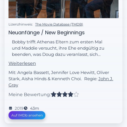
Lizenzhinweis:
The Movie Database (TMDB)
Neuanfänge / New Beginnings
Bobby trifft Athenas Eltern zum ersten Mal
und Maddie versucht, ihre Ehe endgültig zu
beenden, was Doug dazu veranlasst, sich
noch tiefer in Chimneys Leben
Weiterlesen
einzumischen. Währenddessen stürzt ein
Mit: Angela Bassett, Jennifer Love Hewitt, Oliver
Tanker mit einem Tigerhai auf der
Stark, Aisha Hinds & Kenneth Choi.
Regie:
John J.
Autobahn ab und ein Gasleck im Büro eines
Gray
plastischen Chirurgen entsteht während
der Operation.
Meine Bewertung:
2019
43m
Auf IMDb ansehen