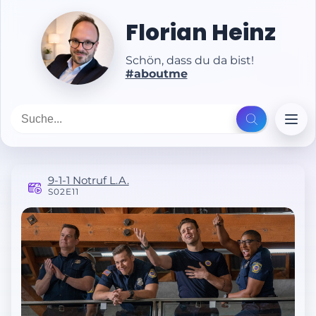
Florian Heinz
Schön, dass du da bist!
#aboutme
9-1-1 Notruf L.A.
S02E11