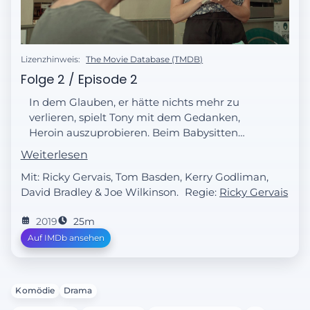
Lizenzhinweis:
The Movie Database (TMDB)
Folge 2 / Episode 2
In dem Glauben, er hätte nichts mehr zu
verlieren, spielt Tony mit dem Gedanken,
Heroin auszuprobieren. Beim Babysitten
seines Neffen kommt er Sandy ein wenig
Weiterlesen
näher.
Mit: Ricky Gervais, Tom Basden, Kerry Godliman,
David Bradley & Joe Wilkinson.
Regie:
Ricky Gervais
2019
25m
Auf IMDb ansehen
Komödie
Drama