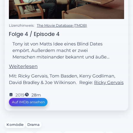
Lizenzhinweis:
The Movie Database (TMDB)
Folge 4 / Episode 4
Tony ist von Matts Idee eines Blind Dates
empört. Außerdem macht er zwei
Menschen miteinander bekannt und äußert
eine für ihn untypische Entschuldigung.
Weiterlesen
Mit: Ricky Gervais, Tom Basden, Kerry Godliman,
David Bradley & Joe Wilkinson.
Regie:
Ricky Gervais
2019
28m
Auf IMDb ansehen
Komödie
Drama