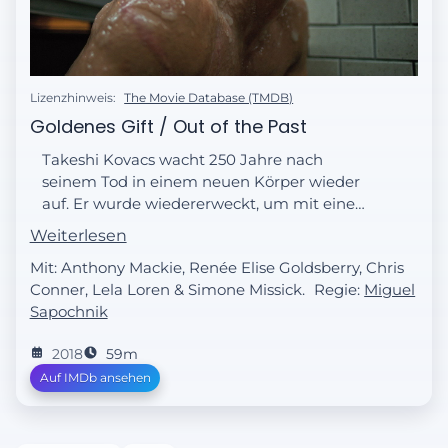
Lizenzhinweis:
The Movie Database (TMDB)
Goldenes Gift / Out of the Past
Takeshi Kovacs wacht 250 Jahre nach
seinem Tod in einem neuen Körper wieder
auf. Er wurde wiedererweckt, um mit einem
Industriegiganten dessen eigenen Mord
Weiterlesen
aufzuklären.
Mit: Anthony Mackie, Renée Elise Goldsberry, Chris
Conner, Lela Loren & Simone Missick.
Regie:
Miguel
Sapochnik
2018
59m
Auf IMDb ansehen