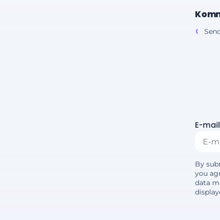
Komm
Send
E-mail
By sub
you agr
data m
displa