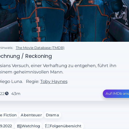
hinweis:
The Movie Database (TMDB)
echnung / Reckoning
sians Versuch, einer Verhaftung zu entgehen, führt ihn
einem geheimnisvollen Mann.
Diego Luna.
Regie:
Toby Haynes
22
43m
Auf IMDb an
e Fiction
Abenteuer
Drama
09.2022
Watchlog
Folgenübersicht