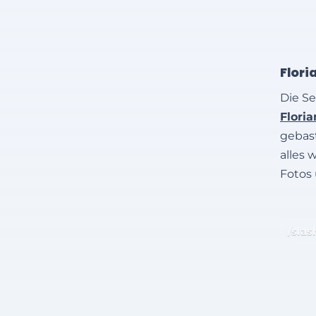
Flori
Die Se
Flori
gebast
alles 
Fotos
/slas