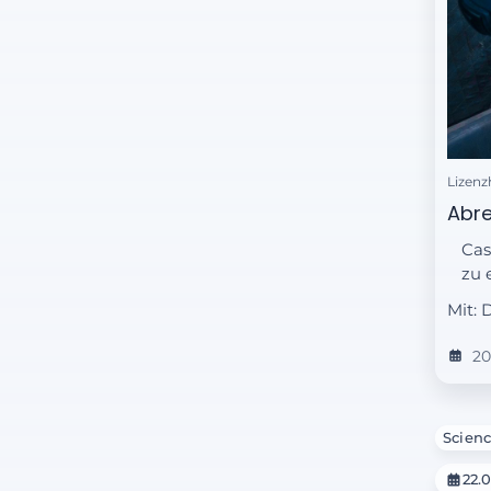
Lizenz
Abr
Cas
zu 
Mit: 
20
Scienc
22.