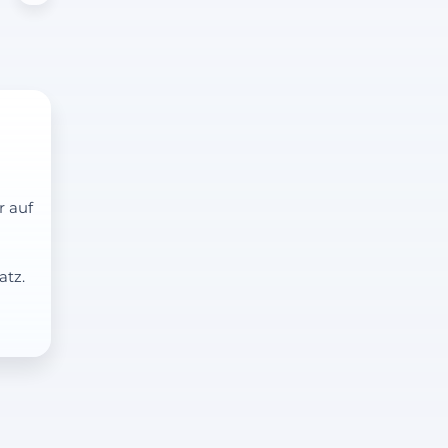
r auf
atz.