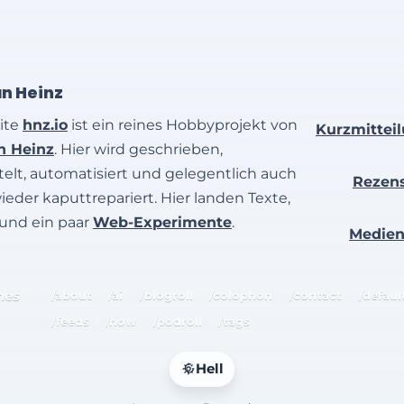
an Heinz
ite
hnz.io
ist ein reines Hobbyprojekt von
Kurzmittei
an Heinz
. Hier wird geschrieben,
elt, automatisiert und gelegentlich auch
Rezen
wieder kaputtrepariert. Hier landen Texte,
 und ein paar
Web-Experimente
.
Medie
hes
/about
/ai
/blogroll
/colophon
/contact
/defaul
/feeds
/now
/podroll
/tags
Hell