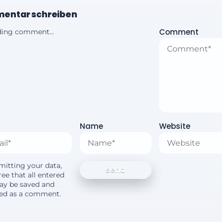
entar schreiben
Comment
ing comment...
Name
Website
mitting your data,
ee that all entered
ay be saved and
yed as a comment.