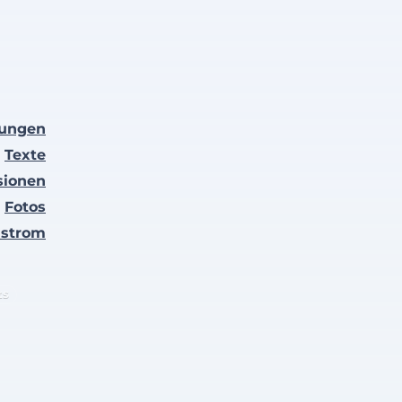
lungen
Texte
sionen
Fotos
nstrom
ts