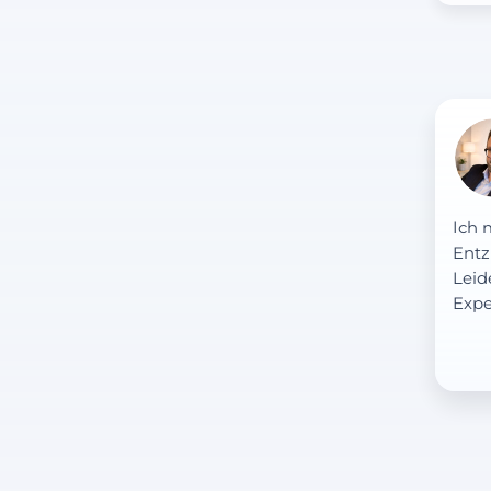
Ich 
Entz
Leid
Expe