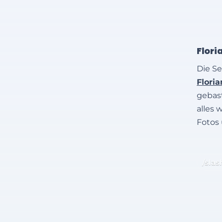
Flori
Die Se
Flori
gebast
alles 
Fotos
/slas