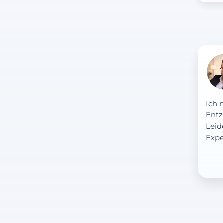
Ich 
Entz
Leid
Expe