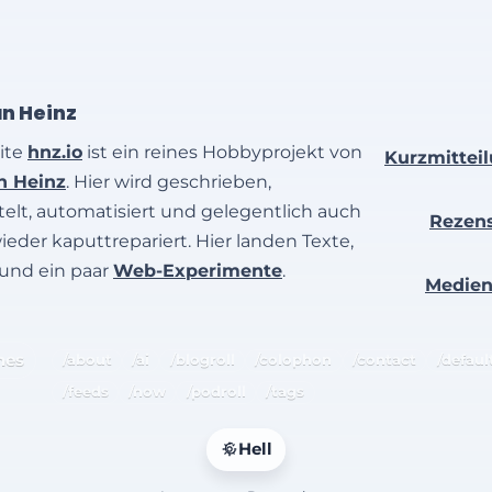
an Heinz
ite
hnz.io
ist ein reines Hobbyprojekt von
Kurzmittei
an Heinz
. Hier wird geschrieben,
elt, automatisiert und gelegentlich auch
Rezen
wieder kaputtrepariert. Hier landen Texte,
 und ein paar
Web-Experimente
.
Medie
hes
/about
/ai
/blogroll
/colophon
/contact
/defaul
/feeds
/now
/podroll
/tags
Hell