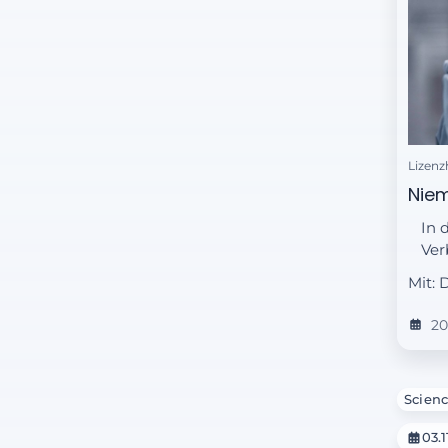
Lizenz
Niem
In 
Ver
Mit: 
20
Scienc
03.1