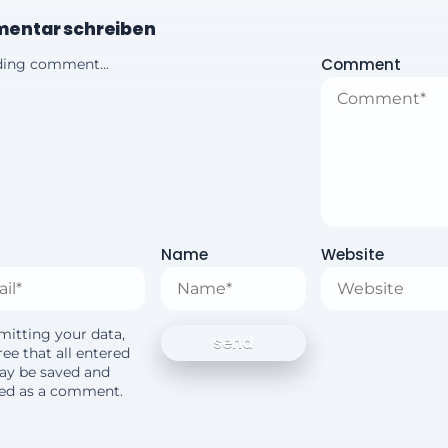
entar schreiben
Comment
ing comment...
Name
Website
mitting your data,
ee that all entered
ay be saved and
yed as a comment.