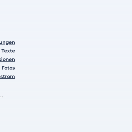
lungen
Texte
sionen
Fotos
nstrom
ts