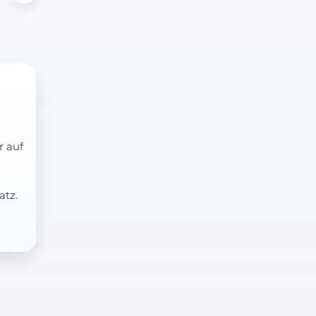
r auf
atz.