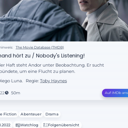
hinweis:
The Movie Database (TMDB)
and hört zu / Nobody's Listening!
der Haft steht Andor unter Beobachtung. Er sucht
bündete, um eine Flucht zu planen.
Diego Luna.
Regie:
Toby Haynes
22
50m
Auf IMDb an
e Fiction
Abenteuer
Drama
1.2022
Watchlog
Folgenübersicht