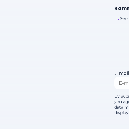
Komm
Send
E-mail
By sub
you agr
data m
displa