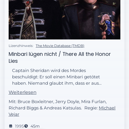
Lizenzhinweis:
The Movie Database (TMDB)
Minbari lügen nicht / There All the Honor
Lies
Captain Sheridan wird des Mordes
beschuldigt: Er soll einen Minbari getötet
haben. Niemand glaubt ihm, dass er aus
Notwehr gehandelt hat. Vor allem seine
Weiterlesen
Taten während des Krieges sprechen gegen
Mit: Bruce Boxleitner, Jerry Doyle, Mira Furlan,
ihn. Sheridans ganze Karriere steht auf dem
Richard Biggs & Andreas Katsulas.
Regie:
Michael
Spiel.
Vejar
1995
45m