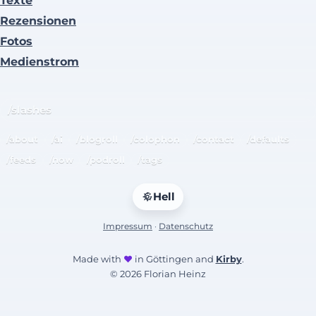
Texte
Rezensionen
Fotos
Medienstrom
/slashes
/about
/ai
/blogroll
/colophon
/contact
/defaults
/feeds
/now
/podroll
/tags
Hell
Impressum
·
Datenschutz
Made with
♥
in Göttingen and
Kirby
.
© 2026 Florian Heinz