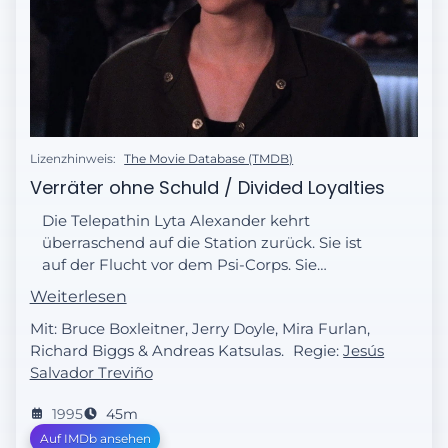
Lizenzhinweis:
The Movie Database (TMDB)
Verräter ohne Schuld / Divided Loyalties
Die Telepathin Lyta Alexander kehrt
überraschend auf die Station zurück. Sie ist
auf der Flucht vor dem Psi-Corps. Sie
berichtet Sheridan, dass sich unter seinen
Weiterlesen
Leuten ein Verräter befinden muss. Dieser
Mit: Bruce Boxleitner, Jerry Doyle, Mira Furlan,
sei vom Psi-Corps eingeschleust worden.
Richard Biggs & Andreas Katsulas.
Regie:
Jesús
Salvador Treviño
1995
45m
Auf IMDb ansehen