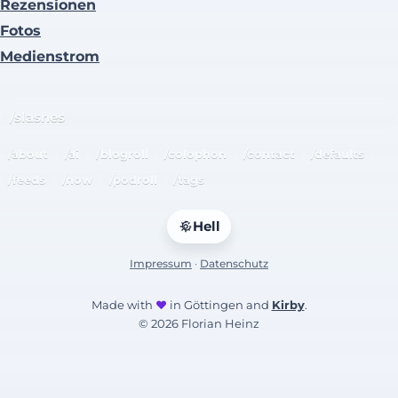
Rezensionen
Fotos
Medienstrom
/slashes
/about
/ai
/blogroll
/colophon
/contact
/defaults
/feeds
/now
/podroll
/tags
Hell
Impressum
·
Datenschutz
Made with
♥
in Göttingen and
Kirby
.
© 2026 Florian Heinz