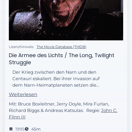
Lizenzhinweis:
The Movie Database (TMDB)
Die Armee des Lichts / The Long, Twilight
Struggle
Der Krieg zwischen den Narn und den
Centauri eskaliert. Bei ihrer Invasion auf
dem Narn-Heimatplaneten setzen die
Centauri verbotene Massebeschleuniger
Weiterlesen
ein. G’Kar muss Sheridan um Asyl auf
Mit: Bruce Boxleitner, Jerry Doyle, Mira Furlan,
Babylon 5 bitten.
Richard Biggs & Andreas Katsulas.
Regie:
John C.
Flinn III
1995
45m