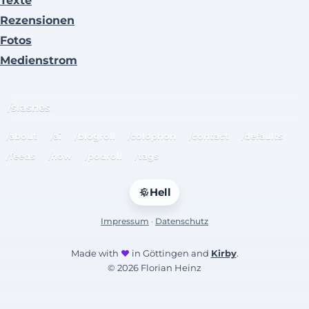
Texte
Rezensionen
Fotos
Medienstrom
/slashes
/about
/ai
/blogroll
/colophon
/contact
/defaults
/feeds
/now
/podroll
/tags
Hell
Impressum
·
Datenschutz
Made with
♥
in Göttingen and
Kirby
.
© 2026 Florian Heinz