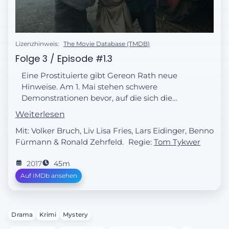
Lizenzhinweis:
The Movie Database (TMDB)
Folge 3 / Episode #1.3
Eine Prostituierte gibt Gereon Rath neue
Hinweise. Am 1. Mai stehen schwere
Demonstrationen bevor, auf die sich die
Kollegen im Polizeipräsidium mit hartem
Weiterlesen
Geschütz vorbereiten. Swetlana Sorokina
Mit: Volker Bruch, Liv Lisa Fries, Lars Eidinger, Benno
versucht, den Güterzug, der mittlerweile in
Fürmann & Ronald Zehrfeld.
Regie:
Tom Tykwer
Berlin eingetroffen ist, in ihrem Interesse
weiterzuleiten. Doch der Zugführer Boris
2017
45m
wird misstrauisch und bringt sich in Gefahr.
Auf IMDb ansehen
Drama
Krimi
Mystery