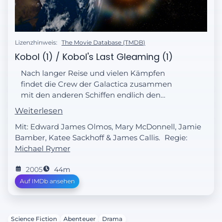
Lizenzhinweis:
The Movie Database (TMDB)
Kobol (1) / Kobol's Last Gleaming (1)
Nach langer Reise und vielen Kämpfen
findet die Crew der Galactica zusammen
mit den anderen Schiffen endlich den
verloren geglaubten Planeten Kobol.
Weiterlesen
Mit: Edward James Olmos, Mary McDonnell, Jamie
Bamber, Katee Sackhoff & James Callis.
Regie:
Michael Rymer
2005
44m
Auf IMDb ansehen
Science Fiction
Abenteuer
Drama