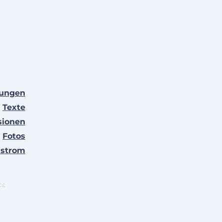
lungen
Texte
sionen
Fotos
nstrom
ts