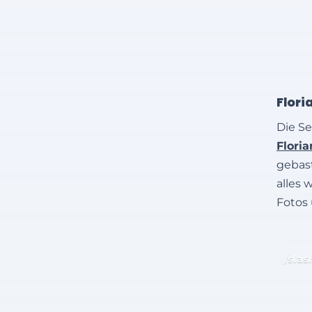
Flori
Die Se
Flori
gebast
alles 
Fotos
/slas