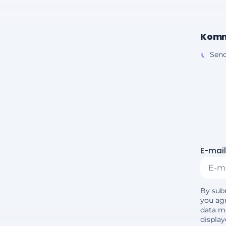
Komm
Send
E-mail
By sub
you agr
data m
displa