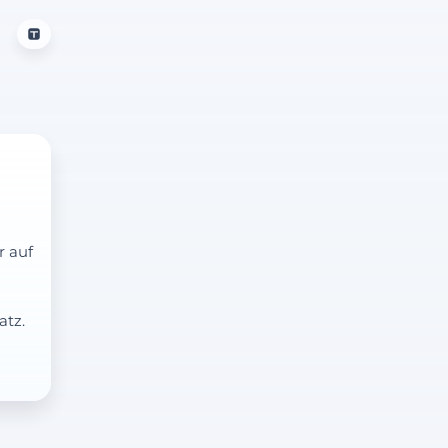
r auf
atz.