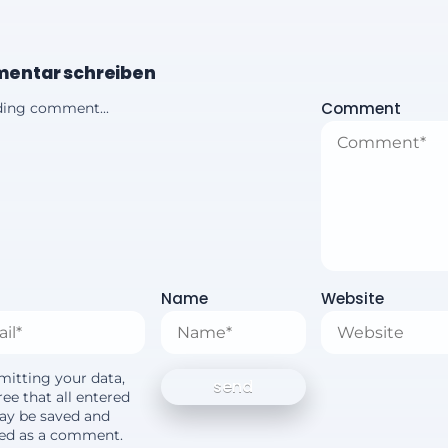
entar schreiben
Comment
ing comment...
Name
Website
mitting your data,
ee that all entered
ay be saved and
yed as a comment.