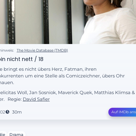
hinweis:
The Movie Database (TMDB)
in nicht nett / 18
le bringt es nicht übers Herz, Fatman, ihren
kurrenten um eine Stelle als Comiczeichner, übers Ohr
hauen.
Felicitas Woll, Jan Sosniok, Maverick Quek, Matthias Klimsa 
r.
Regie:
David Safier
002
30m
Auf IMDb an
ie
Drama