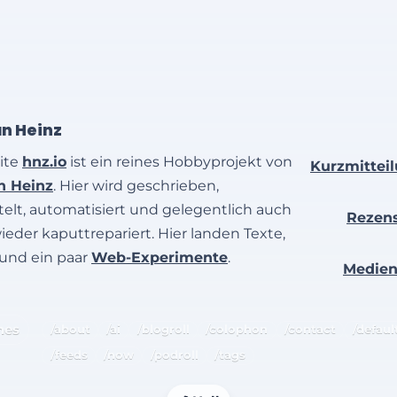
an Heinz
ite
hnz.io
ist ein reines Hobbyprojekt von
Kurzmittei
an Heinz
. Hier wird geschrieben,
elt, automatisiert und gelegentlich auch
Rezen
wieder kaputtrepariert. Hier landen Texte,
 und ein paar
Web-Experimente
.
Medie
hes
/about
/ai
/blogroll
/colophon
/contact
/defaul
/feeds
/now
/podroll
/tags