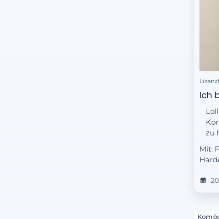
Lizenz
Ich b
Lol
Kon
zu 
Mit: 
Harde
2
Komöd