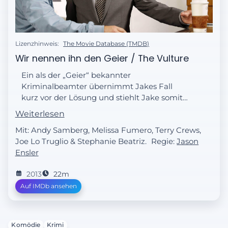
Lizenzhinweis:
The Movie Database (TMDB)
Wir nennen ihn den Geier / The Vulture
Ein als der „Geier“ bekannter
Kriminalbeamter übernimmt Jakes Fall
kurz vor der Lösung und stiehlt Jake somit
die Schau. Das verlangt nach Rache!
Weiterlesen
Mit: Andy Samberg, Melissa Fumero, Terry Crews,
Joe Lo Truglio & Stephanie Beatriz.
Regie:
Jason
Ensler
2013
22m
Auf IMDb ansehen
Komödie
Krimi