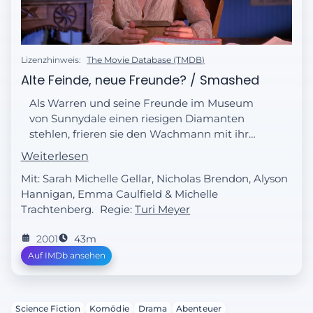
Lizenzhinweis:
The Movie Database (TMDB)
Alte Feinde, neue Freunde? / Smashed
Als Warren und seine Freunde im Museum
von Sunnydale einen riesigen Diamanten
stehlen, frieren sie den Wachmann mit ihrer
Froststrahlenkanone ein und verschwinden
Weiterlesen
unerkannt. Der Edelstein soll ihnen helfen,
Mit: Sarah Michelle Gellar, Nicholas Brendon, Alyson
eine geheime Operation voranzutreiben.
Hannigan, Emma Caulfield & Michelle
Währenddessen versucht Buffy genervt,
Trachtenberg.
Regie:
Turi Meyer
Spike auf Abstand zu halten. Als dieser ihr
erneut auflauert, kommt es zwischen
2001
43m
beiden zu einer heftigen Schlägerei, die
Auf IMDb ansehen
schließlich in einer leidenschaftlichen
Umarmung endet.
Science Fiction
Komödie
Drama
Abenteuer