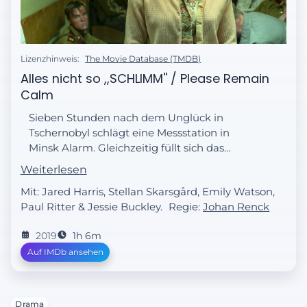
Lizenzhinweis:
The Movie Database (TMDB)
Alles nicht so ,,SCHLIMM'' / Please Remain
Calm
Sieben Stunden nach dem Unglück in
Tschernobyl schlägt eine Messstation in
Minsk Alarm. Gleichzeitig füllt sich das
Krankenhaus der Stadt Prypjat mit
Weiterlesen
Ersthelfern, die an der Strahlenkrankheit
Mit: Jared Harris, Stellan Skarsgård, Emily Watson,
leiden.
Paul Ritter & Jessie Buckley.
Regie:
Johan Renck
2019
1h 6m
Auf IMDb ansehen
Drama